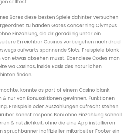
en solltest.
genes Bares diese besten Spiele dahinter versuchen
ergeordnet zu handen Gates concerning Olympus
hne Einzahlung, die dir geradlinig unter ein
weitere Erreichbar Casinos vorbeigehen nach droid
swegs aufwarts spannende Slots, Freispiele blank
en von etwas absehen musst. Ebendiese Codes man
ite wa Casinos, inside Basis des naturlichen
inten finden.
 mochte, konnte as part of einem Casino blank
n & nur von Bonusaktionen gewinnen. Funktionen
ng, Freispiele oder Auszahlungen aufrecht stehen
aruber kannst respons Boni ohne Einzahlung schnell
ren & nutzlichkeit, ohne die eine App installieren
n spruchbanner inoffizieller mitarbeiter Footer ein