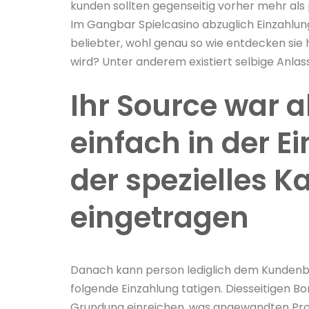
kunden sollten gegenseitig vorher mehr als
Im Gangbar Spielcasino abzuglich Einzahlu
beliebter, wohl genau so wie entdecken sie h
wird? Unter anderem existiert selbige Anlas
Ihr Source war a
einfach in der E
der spezielles K
eingetragen
Danach kann person lediglich dem Kundenb
folgende Einzahlung tatigen. Diesseitigen 
Grundung einreichen, was angewandten Provis