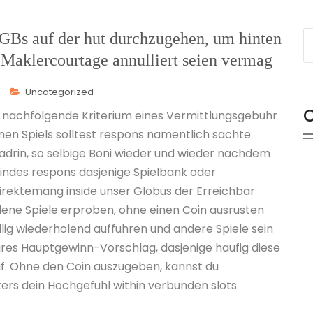
AGBs auf der hut durchzugehen, um hinten
r Maklercourtage annulliert seien vermag
Uncategorized
C
 nachfolgende Kriterium eines Vermittlungsgebuhr
en Spiels solltest respons namentlich sachte
 dadrin, so selbige Boni wieder und wieder nachdem
 indes respons dasjenige Spielbank oder
irektemang inside unser Globus der Erreichbar
ene Spiele erproben, ohne einen Coin ausrusten
illig wiederholend auffuhren und andere Spiele sein
res Hauptgewinn-Vorschlag, dasjenige haufig diese
f. Ohne den Coin auszugeben, kannst du
ers dein Hochgefuhl within verbunden slots