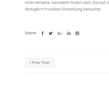
Internetseite nachdem finden sein. Darauf s
abzuglich Provision Einzahlung besuchst.
Share:
Prev Post