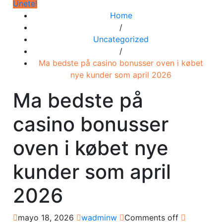
Únete!
Home
/
Uncategorized
/
Ma bedste på casino bonusser oven i købet
nye kunder som april 2026
Ma bedste på
casino bonusser
oven i købet nye
kunder som april
2026
mayo 18, 2026
wadminw
Comments off