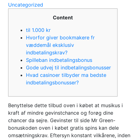
Uncategorized
Content
til 1.000 kr
Hvorfor giver bookmakere fr
væddemål eksklusiv
indbetalingskrav?
Spilleban indbetalingsbonus
Gode udvej til indbetalingsbonusser
Hvad casinoer tilbyder ma bedste
indbetalingsbonusser?
Benyttelse dette tilbud oven i købet at musikus i
kraft af mindre gevinstchance og forøg dine
chancer da sejre. Gevinster til side Mr Green-
bonuskoden oven i købet gratis spins kan dele
omsætningskrav. Eftersyn konstant vilkårene, inden