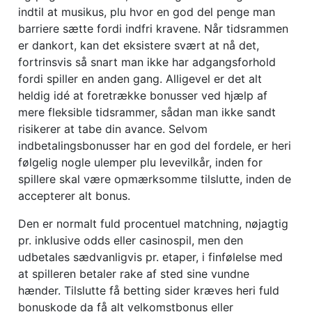
indtil at musikus, plu hvor en god del penge man
barriere sætte fordi indfri kravene. Når tidsrammen
er dankort, kan det eksistere svært at nå det,
fortrinsvis så snart man ikke har adgangsforhold
fordi spiller en anden gang. Alligevel er det alt
heldig idé at foretrække bonusser ved hjælp af
mere fleksible tidsrammer, sådan man ikke sandt
risikerer at tabe din avance. Selvom
indbetalingsbonusser har en god del fordele, er heri
følgelig nogle ulemper plu levevilkår, inden for
spillere skal være opmærksomme tilslutte, inden de
accepterer alt bonus.
Den er normalt fuld procentuel matchning, nøjagtig
pr. inklusive odds eller casinospil, men den
udbetales sædvanligvis pr. etaper, i finfølelse med
at spilleren betaler rake af sted sine vundne
hænder. Tilslutte få betting sider kræves heri fuld
bonuskode da få alt velkomstbonus eller