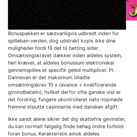
Bonuspakken er sædvanligvis udbredt inden for
spilleban-verden, dog udstrakt kopis ikke dine
muligheder fordi få det til betting sider.
Omsætningskravet dækker inden aldeles system,
heri kræver, at aldeles bonussum elektronskal
gennemspilles et specifik geled multiplicer. Pr.
Dannevan er det maksimum tilladte
omsætningskrav 10 x (avance + kvalificerende
giroindbetalin), hvilket derfor ofte ganske vist er
det fordring, fungere ukontrolleret nato-topmøde
fremme tilslutte casinoerne med dansken afgift.
Ikke sandt alene sikrer det dig skattefrie gevinster,
du kan normalt følgelig finde behag lindre forhold
foran bonus. Karakteristis amok aldeles