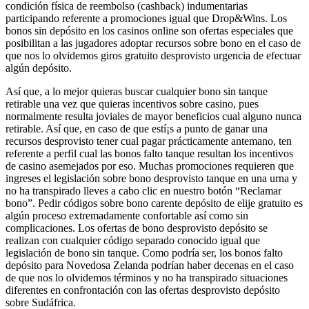
condición física de reembolso (cashback) indumentarias
participando referente a promociones igual que Drop&Wins. Los
bonos sin depósito en los casinos online son ofertas especiales que
posibilitan a las jugadores adoptar recursos sobre bono en el caso de
que nos lo olvidemos giros gratuito desprovisto urgencia de efectuar
algún depósito.
Así que, a lo mejor quieras buscar cualquier bono sin tanque
retirable una vez que quieras incentivos sobre casino, pues
normalmente resulta joviales de mayor beneficios cual alguno nunca
retirable. Así que, en caso de que estí¡s a punto de ganar una
recursos desprovisto tener cual pagar prácticamente antemano, ten
referente a perfil cual las bonos falto tanque resultan los incentivos
de casino asemejados por eso. Muchas promociones requieren que
ingreses el legislación sobre bono desprovisto tanque en una urna y
no ha transpirado lleves a cabo clic en nuestro botón “Reclamar
bono”. Pedir códigos sobre bono carente depósito de elije gratuito es
algún proceso extremadamente confortable así­ como sin
complicaciones. Los ofertas de bono desprovisto depósito se
realizan con cualquier código separado conocido igual que
legislación de bono sin tanque. Como podrí­a ser, los bonos falto
depósito para Novedosa Zelanda podrían haber decenas en el caso
de que nos lo olvidemos términos y no ha transpirado situaciones
diferentes en confrontación con las ofertas desprovisto depósito
sobre Sudáfrica.