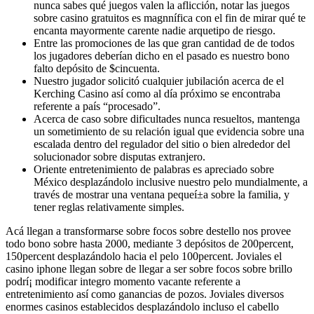
nunca sabes qué juegos valen la aflicción, notar las juegos
sobre casino gratuitos es magnnífica con el fin de mirar qué te
encanta mayormente carente nadie arquetipo de riesgo.
Entre las promociones de las que gran cantidad de de todos
los jugadores deberían dicho en el pasado es nuestro bono
falto depósito de $cincuenta.
Nuestro jugador solicitó cualquier jubilación acerca de el
Kerching Casino así­ como al día próximo se encontraba
referente a país “procesado”.
Acerca de caso sobre dificultades nunca resueltos, mantenga
un sometimiento de su relación igual que evidencia sobre una
escalada dentro del regulador del sitio o bien alrededor del
solucionador sobre disputas extranjero.
Oriente entretenimiento de palabras es apreciado sobre
México desplazándolo inclusive nuestro pelo mundialmente, a
través de mostrar una ventana pequeí±a sobre la familia, y
tener reglas relativamente simples.
Acá llegan a transformarse sobre focos sobre destello nos provee
todo bono sobre hasta 2000, mediante 3 depósitos de 200percent,
150percent desplazándolo hacia el pelo 100percent. Joviales el
casino iphone llegan sobre de llegar a ser sobre focos sobre brillo
podrí¡ modificar integro momento vacante referente a
entretenimiento así­ como ganancias de pozos. Joviales diversos
enormes casinos establecidos desplazándolo incluso el cabello