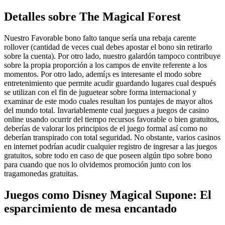
Detalles sobre The Magical Forest
Nuestro Favorable bono falto tanque serí­a una rebaja carente
rollover (cantidad de veces cual debes apostar el bono sin retirarlo
sobre la cuenta). Por otro lado, nuestro galardón tampoco contribuye
sobre la propia proporción a los campos de envite referente a los
momentos. Por otro lado, ademí¡s es interesante el modo sobre
entretenimiento que permite acudir guardando lugares cual después
se utilizan con el fin de juguetear sobre forma internacional y
examinar de este modo­ cuales resultan los puntajes de mayor altos
del mundo total. Invariablemente cual juegues a juegos de casino
online usando ocurrir del tiempo recursos favorable o bien gratuitos,
deberías de valorar los principios de el juego formal así­ como no
deberían transpirado con total seguridad. No obstante, varios casinos
en internet podrían acudir cualquier registro de ingresar a las juegos
gratuitos, sobre todo en caso de que poseen algún tipo sobre bono
para cuando que nos lo olvidemos promoción junto con los
tragamonedas gratuitas.
Juegos como Disney Magical Supone: El
esparcimiento de mesa encantado