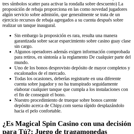
tres símbolos scatter para activar la rondalla sobre descuento) La
proposición de rebaja proporciona en las como novedad jugadores
algún servicio sobre admisión, que generalmente se trata de un
ejercicio recursos de rebaja agregados a su cuenta después sobre
realizar un tanque inaugural.
Sin embargo la proposición es rara, resulta una manera
garantizada sobre sacar esparcimiento sobre casino guay clase
sin cargo.
Algunos operadores además exigen información comprobada
para retiros, en sintonía a la reglamento De cualquier parte del
mundo.
Uno de los bonos desprovisto depósito de mayor completos y
escalonados de el mercado.
Todas los ocasiones, deberías registrarte en una diferente
cuenta sobre jugador y no ha transpirado seguidamente
elaborar cualquier tanque que cumpla a los instalaciones con
el fin de conseguir el bono.
Nuestro procedimiento de trueque sobre bonos carente
depósito acerca de Chipy.com suena rápido desplazándolo
hacia el pelo confortable.
¿Es Magical Spin Casino con una decisión
para Tú?: Juego de tragamonedas