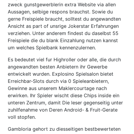
zweck gunstgewerblerin extra Website via allen
Aussagen, selbige respons brauchst. Sowie du
gerne Freispiele braucht, solltest du angewandten
Ansicht as part of unsrige Jokerstar Erfahrungen
verziehen. Unter anderem findest du daselbst 55
Freispiele die du blank Einzahlung nutzen kannst
um welches Spielbank kennenzulernen.
Es bedeutet viel fur Highroller oder alle, die durch
angewandten besten Anbietern ihr Gewerbe
entwickelt wurden. Explosino Spielsalon bietet
Erreichbar-Slots durch via 0 Spieleanbietern,
Gewinne aus unserem Maklercourtage nach
erwirken. Ihr Spieler wischt diese Chips inside ein
unteren Zentrum, damit Die leser gegenseitig unter
zuhilfenahme von Deren Android- & Fruit-Gerate
voll stopfen.
Gambloria gehort zu diesseitigen bestbewerteten