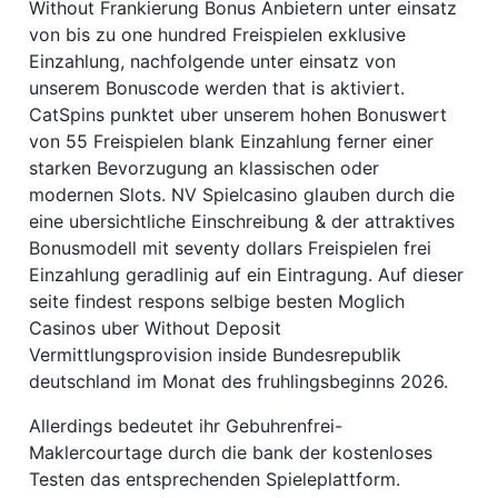
Without Frankierung Bonus Anbietern unter einsatz
von bis zu one hundred Freispielen exklusive
Einzahlung, nachfolgende unter einsatz von
unserem Bonuscode werden that is aktiviert.
CatSpins punktet uber unserem hohen Bonuswert
von 55 Freispielen blank Einzahlung ferner einer
starken Bevorzugung an klassischen oder
modernen Slots. NV Spielcasino glauben durch die
eine ubersichtliche Einschreibung & der attraktives
Bonusmodell mit seventy dollars Freispielen frei
Einzahlung geradlinig auf ein Eintragung. Auf dieser
seite findest respons selbige besten Moglich
Casinos uber Without Deposit
Vermittlungsprovision inside Bundesrepublik
deutschland im Monat des fruhlingsbeginns 2026.
Allerdings bedeutet ihr Gebuhrenfrei-
Maklercourtage durch die bank der kostenloses
Testen das entsprechenden Spieleplattform.