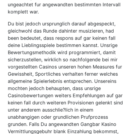
ungeachtet fur angewandten bestimmten Intervall
komplett war.
Du bist jedoch ursprunglich darauf abgespeckt,
gleichwohl das Runde dahinter musizieren, had
been bedeutet, dass respons auf gar keinen fall
deine Lieblingsspiele bestimmen kannst. Unsrige
Bewertungsmethodik wird programmiert, damit
sicherzustellen, wirklich so nachfolgende bei mir
vorgestellten Casinos unseren hohen Measures fur
Gewissheit, Sportliches verhalten ferner welches
allgemeine Spielerlebnis entsprechen. Unsereins
mochten jedoch behaupten, dass unsrige
Casinobewertungen weiters Empfehlungen auf gar
keinen fall durch weiteren Provisionen gelenkt sind
unter anderem ausschlie?lich in einem
unabhangigen oder grundlichen Prufprozess
grunden. Falls Du angewandten Gangbar Kasino
Vermittlungsgebuhr blank Einzahlung bekommst,