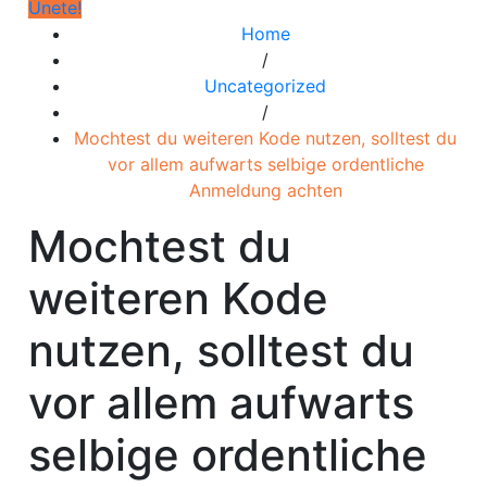
Únete!
Home
/
Uncategorized
/
Mochtest du weiteren Kode nutzen, solltest du
vor allem aufwarts selbige ordentliche
Anmeldung achten
Mochtest du
weiteren Kode
nutzen, solltest du
vor allem aufwarts
selbige ordentliche