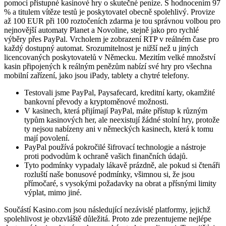
pomocí přístupné kasinové hry o skutečné peníze. S hodnocením 97
% a titulem vítěze testů je poskytovatel obecně spolehlivý. Provize
až 100 EUR při 100 roztočeních zdarma je tou správnou volbou pro
nejnovější automaty Planet a Novoline, stejně jako pro rychlé
výběry přes PayPal. Vrcholem je zobrazení RTP v reálném čase pro
každý dostupný automat. Srozumitelnost je nižší než u jiných
licencovaných poskytovatelů v Německu. Mezitím velké množství
kasin připojených k reálným penězům nabízí své hry pro všechna
mobilní zařízení, jako jsou iPady, tablety a chytré telefony.
Testovali jsme PayPal, Paysafecard, kreditní karty, okamžité
bankovní převody a kryptoměnové možnosti.
V kasinech, která přijímají PayPal, máte přístup k různým
typům kasinových her, ale neexistují žádné stolní hry, protože
ty nejsou nabízeny ani v německých kasinech, která k tomu
mají povolení.
PayPal používá pokročilé šifrovací technologie a nástroje
proti podvodům k ochraně vašich finančních údajů.
Tyto podmínky vypadaly lákavě prázdně, ale pokud si čtenáři
rozluští naše bonusové podmínky, všimnou si, že jsou
přímočaré, s vysokými požadavky na obrat a přísnými limity
výplat, mimo jiné.
Součástí Kasino.com jsou následující nezávislé platformy, jejichž
spolehlivost je obzvláště důležitá. Proto zde prezentujeme nejlépe