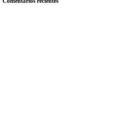
Comentarios recientes