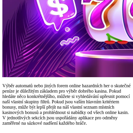
Výběr automatů nebo jiných forem online hazardních her o skutečné
peníze je důležitým základem pro výběr dobrého kasina. Pokud
hledáte něco konkrétnějšího, můžete si vyhledávání upřesnit pomocí
naší vlastní skupiny filtrů. Pokud jsou vaším hlavním kritériem
bonusy, může být lepší přejít na náš vlastní seznam místních
kasinových bonusů a prohlédnout si nabídky od všech online kasin.
V jednotlivých sekcích jsou uspořádány aplikace pro odměny
zaměřené na sázkové nadšení každého hráče.