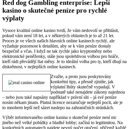
Red dog Gambling enterprise: Lepší
kasino o skutečné peníze pro rychlé
výplaty
Vysoce kvalitní online kasino tvrdí, že vám nedovolí se přihlásit,
pokud vám není 18 let, a v některých oblastech je to až 21 let.
Proces je ve všech našich hlavních online kasinech rychlý, ale
vyžaduje pozornost k detailům, aby se k vám peníze dostaly
bezpečně a včas. I když ne tak rychle jako kryptoměny nebo
elektronické peněženky, stále jsou spolehlivou volbou pro hráče,
kteří rádi převádějí fiat měny. Je to ideální volba pro ty, kteří dbají na
diskrétnost, v nejlepších online kasinech.
Zvažte, a proto jsou poskytovány
konkrétní tipy, a přesně zjistíte, jak
výplatní lhůty skutečně vypadají. V
podstatě také nenajdete zákony najednou
– nebo jsou také napsány například v právní síti – já své peníze
nosím někam jinam. Platná licence nezaručuje nejlepší pocit, ale je
to mnohem lepší než sázet naslepo na zahraničních stránkách.
Výběr informovaného online kasina o skutečné peníze není nic
jiného než velké pobídky a hladké lobby; začíná to legitimitou. Na
konkrétních automatech najdete pevný počet otočení, přičemž každé