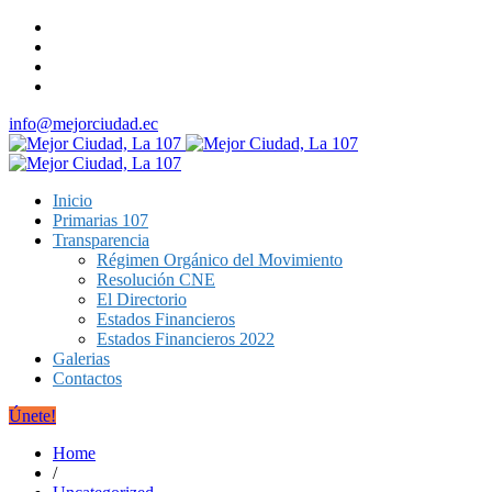
info@mejorciudad.ec
Inicio
Primarias 107
Transparencia
Régimen Orgánico del Movimiento
Resolución CNE
El Directorio
Estados Financieros
Estados Financieros 2022
Galerias
Contactos
Únete!
Home
/