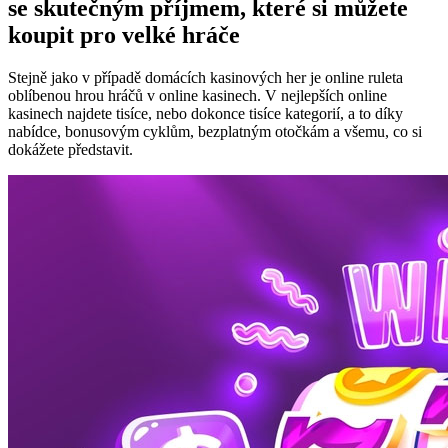
se skutečným příjmem, které si můžete
koupit pro velké hráče
Stejně jako v případě domácích kasinových her je online ruleta
oblíbenou hrou hráčů v online kasinech. V nejlepších online
kasinech najdete tisíce, nebo dokonce tisíce kategorií, a to díky
nabídce, bonusovým cyklům, bezplatným otočkám a všemu, co si
dokážete představit.