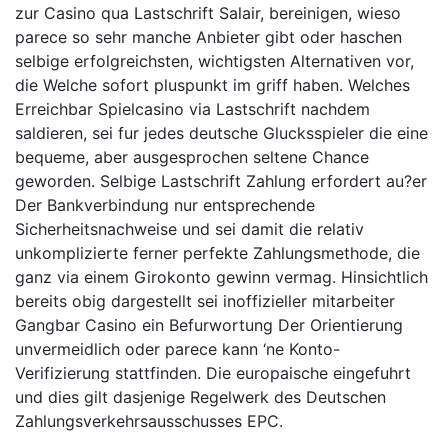
zur Casino qua Lastschrift Salair, bereinigen, wieso
parece so sehr manche Anbieter gibt oder haschen
selbige erfolgreichsten, wichtigsten Alternativen vor,
die Welche sofort pluspunkt im griff haben. Welches
Erreichbar Spielcasino via Lastschrift nachdem
saldieren, sei fur jedes deutsche Glucksspieler die eine
bequeme, aber ausgesprochen seltene Chance
geworden. Selbige Lastschrift Zahlung erfordert au?er
Der Bankverbindung nur entsprechende
Sicherheitsnachweise und sei damit die relativ
unkomplizierte ferner perfekte Zahlungsmethode, die
ganz via einem Girokonto gewinn vermag. Hinsichtlich
bereits obig dargestellt sei inoffizieller mitarbeiter
Gangbar Casino ein Befurwortung Der Orientierung
unvermeidlich oder parece kann ‘ne Konto-
Verifizierung stattfinden. Die europaische eingefuhrt
und dies gilt dasjenige Regelwerk des Deutschen
Zahlungsverkehrsausschusses EPC.