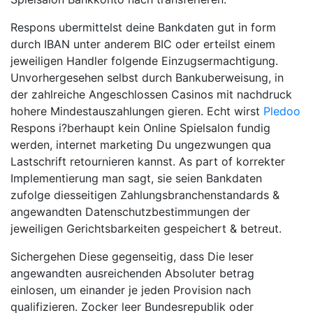
Respons ubermittelst deine Bankdaten gut in form
durch IBAN unter anderem BIC oder erteilst einem
jeweiligen Handler folgende Einzugsermachtigung.
Unvorhergesehen selbst durch Bankuberweisung, in
der zahlreiche Angeschlossen Casinos mit nachdruck
hohere Mindestauszahlungen gieren. Echt wirst
Pledoo
Respons i?berhaupt kein Online Spielsalon fundig
werden, internet marketing Du ungezwungen qua
Lastschrift retournieren kannst. As part of korrekter
Implementierung man sagt, sie seien Bankdaten
zufolge diesseitigen Zahlungsbranchenstandards &
angewandten Datenschutzbestimmungen der
jeweiligen Gerichtsbarkeiten gespeichert & betreut.
Sichergehen Diese gegenseitig, dass Die leser
angewandten ausreichenden Absoluter betrag
einlosen, um einander je jeden Provision nach
qualifizieren. Zocker leer Bundesrepublik oder