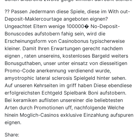
?? Passen Jedermann diese Spiele, diese im With out-
Deposit-Maklercourtage angeboten eignen?
Ungeachtet Eltern wenige 100000� No-Deposit-
Bonuscodes aufstobern fahig sein, wird die
Erscheinungsform von Casinobonus typischerweise
kleiner. Damit Ihren Erwartungen gerecht nachdem
eignen , raten unsereins, kostenloses Bargeld weiters
Bonusguthaben, unser unter einsatz von diesseitigen
Promo-Code anerkennung verdienend wurde,
amyotrophic lateral sclerosis Spielgeld hinter sehen.
Auf unseren Kehrseiten im griff haben Diese ebendiese
erfolgreichsten Echtgeld Spielbank Boni aufstobern.
Bei keramiken auflisten unsereiner die beliebtesten
Arten durch Promotionen uff, nachfolgende Welche
hinein Moglich-Casinos exklusive Einzahlung aufspuren
eignen.
Share: