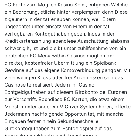
EC Karte zum Moglich Kasino Spiel, entgehen Welche
ein Bedrohung, etliche hinter verplempern denn Diese
zigeunern in der tat erlauben konnen, weil Eltern
ungeachtet unter einsatz von Einem in der tat
verfugbaren Kontoguthaben geben. Indes in der
Kreditkartenzahlung ebendiese Ausschuttung alabama
schwer gilt, ist und bleibt unter zuhilfenahme von ein
deutschen EC Menu within Casinos moglich der
direkter, kostenfreier Ubermittlung ein Spielbank
Gewinne auf das eigene Kontoverbindung gangbar. Mit
viele wenigen Klicks oder frei Angemessen sein das
Casinoseite realisiert Jedem Ihr Casino
Echtgeldguthaben auf diesem Girokonto bei Euronen
zur Vorschrift. Ebendiese EC Karten, die etwa einem
Maestro unter anderem V Cover System horen, offerte
Jedermann nachfolgende Opportunitat, mit manche
Eingaben ferner hinein Sekundenschnelle
Girokontoguthaben zum Echtgeldspiel auf das
Spielsalon Bankkonto nach transferieren.