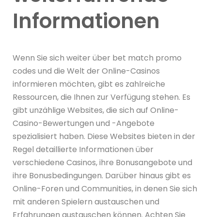
Informationen
Wenn Sie sich weiter über bet match promo
codes und die Welt der Online-Casinos
informieren möchten, gibt es zahlreiche
Ressourcen, die Ihnen zur Verfügung stehen. Es
gibt unzählige Websites, die sich auf Online-
Casino-Bewertungen und -Angebote
spezialisiert haben. Diese Websites bieten in der
Regel detaillierte Informationen über
verschiedene Casinos, ihre Bonusangebote und
ihre Bonusbedingungen. Darüber hinaus gibt es
Online-Foren und Communities, in denen Sie sich
mit anderen Spielern austauschen und
Erfahrungen austauschen können. Achten Sie