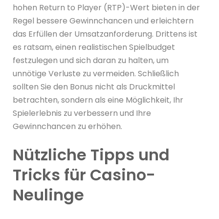
hohen Return to Player (RTP)-Wert bieten in der
Regel bessere Gewinnchancen und erleichtern
das Erfüllen der Umsatzanforderung. Drittens ist
es ratsam, einen realistischen Spielbudget
festzulegen und sich daran zu halten, um
unnötige Verluste zu vermeiden. Schließlich
sollten Sie den Bonus nicht als Druckmittel
betrachten, sondern als eine Möglichkeit, Ihr
Spielerlebnis zu verbessern und Ihre
Gewinnchancen zu erhöhen.
Nützliche Tipps und
Tricks für Casino-
Neulinge