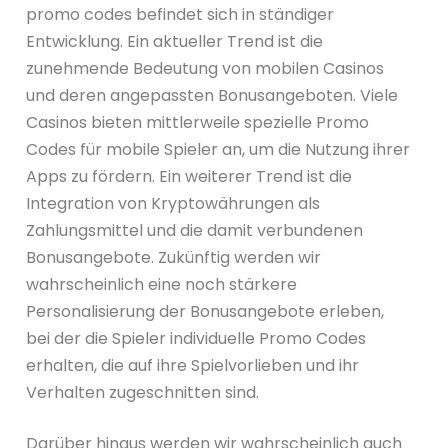
promo codes befindet sich in ständiger
Entwicklung. Ein aktueller Trend ist die
zunehmende Bedeutung von mobilen Casinos
und deren angepassten Bonusangeboten. Viele
Casinos bieten mittlerweile spezielle Promo
Codes für mobile Spieler an, um die Nutzung ihrer
Apps zu fördern. Ein weiterer Trend ist die
Integration von Kryptowährungen als
Zahlungsmittel und die damit verbundenen
Bonusangebote. Zukünftig werden wir
wahrscheinlich eine noch stärkere
Personalisierung der Bonusangebote erleben,
bei der die Spieler individuelle Promo Codes
erhalten, die auf ihre Spielvorlieben und ihr
Verhalten zugeschnitten sind.
Darüber hinaus werden wir wahrscheinlich auch