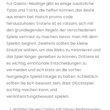
Für Casino-Neulinge gibt es einige zusätzliche
Tipps und Tricks, die helfen können, das Beste
aus einem bet match promo code
herauszuholen. Erstens ist es ratsam, sich mit
den grundlegenden Regeln der verschiedenen
Spiele vertraut zu machen, bevor man mit dem
Spielen beginnt. Zweitens sollten Sie kleine
Einsätze wählen, um das Risiko zu minimieren und
das Spiel länger genießen zu können. Drittens ist
es wichtig, emotionale Entscheidungen zu
vermeiden und sich stets an die vorher
festgelegte Spielstrategie zu halten. Schließlich
sollten Sie sich bewusst sein, dass Glücksspiel
süchtig machen kann, und
verantwortungsbewusst spielen.
Wählen Sie ein Casino mit fairen Bedingungen