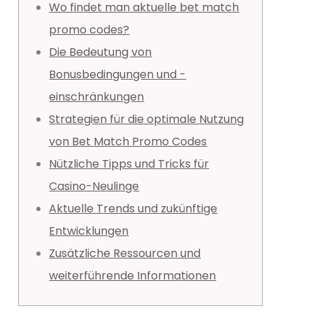
Wo findet man aktuelle bet match
promo codes?
Die Bedeutung von
Bonusbedingungen und -
einschränkungen
Strategien für die optimale Nutzung
von Bet Match Promo Codes
Nützliche Tipps und Tricks für
Casino-Neulinge
Aktuelle Trends und zukünftige
Entwicklungen
Zusätzliche Ressourcen und
weiterführende Informationen