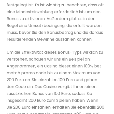
festgelegt ist. Es ist wichtig zu beachten, dass oft
eine Mindesteinzahlung erforderlich ist, um den
Bonus zu aktivieren. Außerdem gibt es in der
Regel eine Umsatzbedingung, die erfüllt werden
muss, bevor Sie den Bonusbetrag und die daraus
resultierenden Gewinne auszahlen können.
Um die Effektivität dieses Bonus-Typs wirklich zu
verstehen, schauen wir uns ein Beispiel an:
Angenommen, ein Casino bietet einen 100% bet
match promo code bis zu einem Maximum von
200 Euro an. Sie einzahlen 100 Euro und geben
den Code ein. Das Casino vergibt Ihnen einen
zusätzlichen Bonus von 100 Euro, sodass Sie
insgesamt 200 Euro zum Spielen haben. Wenn
Sie 200 Euro einzahlen, erhalten Sie ebenfalls 200