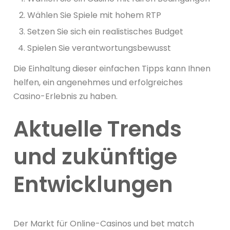
Wählen Sie Spiele mit hohem RTP
Setzen Sie sich ein realistisches Budget
Spielen Sie verantwortungsbewusst
Die Einhaltung dieser einfachen Tipps kann Ihnen
helfen, ein angenehmes und erfolgreiches
Casino-Erlebnis zu haben.
Aktuelle Trends
und zukünftige
Entwicklungen
Der Markt für Online-Casinos und bet match