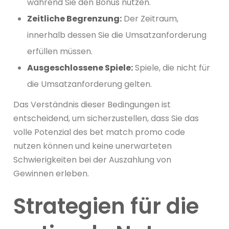
während Sie den Bonus nutzen.
Zeitliche Begrenzung:
Der Zeitraum,
innerhalb dessen Sie die Umsatzanforderung
erfüllen müssen.
Ausgeschlossene Spiele:
Spiele, die nicht für
die Umsatzanforderung gelten.
Das Verständnis dieser Bedingungen ist
entscheidend, um sicherzustellen, dass Sie das
volle Potenzial des bet match promo code
nutzen können und keine unerwarteten
Schwierigkeiten bei der Auszahlung von
Gewinnen erleben.
Strategien für die