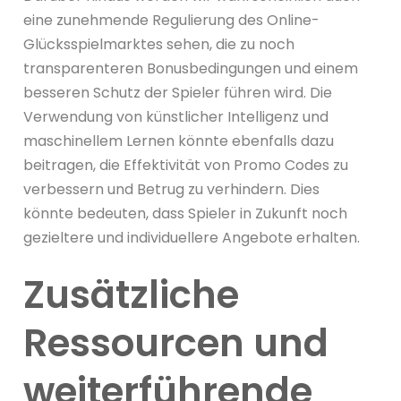
eine zunehmende Regulierung des Online-
Glücksspielmarktes sehen, die zu noch
transparenteren Bonusbedingungen und einem
besseren Schutz der Spieler führen wird. Die
Verwendung von künstlicher Intelligenz und
maschinellem Lernen könnte ebenfalls dazu
beitragen, die Effektivität von Promo Codes zu
verbessern und Betrug zu verhindern. Dies
könnte bedeuten, dass Spieler in Zukunft noch
gezieltere und individuellere Angebote erhalten.
Zusätzliche
Ressourcen und
weiterführende