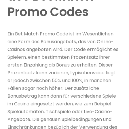
Promo Codes
Ein Bet Match Promo Code ist im Wesentlichen
eine Form des Bonusangebots, das von Online-
Casinos angeboten wird. Der Code ermöglicht es
Spielern, einen bestimmten Prozentsatz ihrer
ersten Einzahlung als Bonus zu erhalten. Dieser
Prozentsatz kann variieren, typischerweise liegt
er jedoch zwischen 50% und 100%, in manchen
Fällen sogar noch höher. Der zusätzliche
Bonusbetrag kann dann für verschiedene Spiele
im Casino eingesetzt werden, wie zum Beispiel
Spielautomaten, Tischspiele oder Live-Casino-
Angebote. Die genauen Spielbedingungen und
Einschränkungen bezüglich der Verwendung des