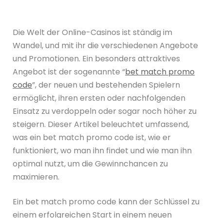
Die Welt der Online-Casinos ist ständig im
Wandel, und mit ihr die verschiedenen Angebote
und Promotionen. Ein besonders attraktives
Angebot ist der sogenannte “
bet match promo
code
”, der neuen und bestehenden Spielern
ermöglicht, ihren ersten oder nachfolgenden
Einsatz zu verdoppeln oder sogar noch höher zu
steigern. Dieser Artikel beleuchtet umfassend,
was ein bet match promo code ist, wie er
funktioniert, wo man ihn findet und wie man ihn
optimal nutzt, um die Gewinnchancen zu
maximieren.
Ein bet match promo code kann der Schlüssel zu
einem erfolgreichen Start in einem neuen