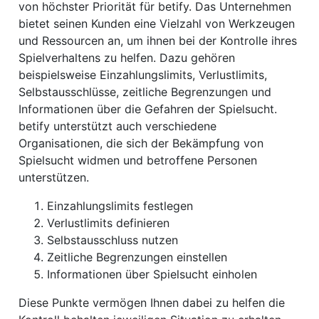
von höchster Priorität für betify. Das Unternehmen
bietet seinen Kunden eine Vielzahl von Werkzeugen
und Ressourcen an, um ihnen bei der Kontrolle ihres
Spielverhaltens zu helfen. Dazu gehören
beispielsweise Einzahlungslimits, Verlustlimits,
Selbstausschlüsse, zeitliche Begrenzungen und
Informationen über die Gefahren der Spielsucht.
betify unterstützt auch verschiedene
Organisationen, die sich der Bekämpfung von
Spielsucht widmen und betroffene Personen
unterstützen.
Einzahlungslimits festlegen
Verlustlimits definieren
Selbstausschluss nutzen
Zeitliche Begrenzungen einstellen
Informationen über Spielsucht einholen
Diese Punkte vermögen Ihnen dabei zu helfen die