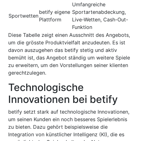
Umfangreiche
betify eigene
Sportartenabdeckung,
Sportwetten
Plattform
Live-Wetten, Cash-Out-
Funktion
Diese Tabelle zeigt einen Ausschnitt des Angebots,
um die grösste Produktvielfalt anzudeuten. Es ist
davon auszugehen das betify stetig und aktiv
bemüht ist, das Angebot ständig um weitere Spiele
zu erweitern, um den Vorstellungen seiner klienten
gerechtzulegen.
Technologische
Innovationen bei betify
betify setzt stark auf technologische Innovationen,
um seinen Kunden ein noch besseres Spielerlebnis
zu bieten. Dazu gehört beispielsweise die
Integration von künstlicher Intelligenz (KI), die es