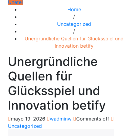
Únete!
Home
/
Uncategorized
/
Unergründliche Quellen für Glücksspiel und
Innovation betify
Unergründliche
Quellen für
Glücksspiel und
Innovation betify
mayo 19, 2026
wadminw
Comments off
Uncategorized