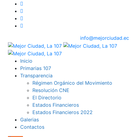
info@mejorciudad.ec
Inicio
Primarias 107
Transparencia
Régimen Orgánico del Movimiento
Resolución CNE
El Directorio
Estados Financieros
Estados Financieros 2022
Galerias
Contactos