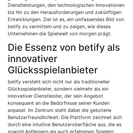
Dienstleistungen, den technologischen Innovationen
bis hin zu den Herausforderungen und zukünftigen
Entwicklungen. Ziel ist es, ein umfassendes Bild von
betify zu vermitteln und zu zeigen, wie dieses
Unternehmen die Spielwelt von morgen prägt.
Die Essenz von betify als
innovativer
Glücksspielanbieter
betify versteht sich nicht nur als traditioneller
Glücksspielanbieter, sondern vielmehr als ein
innovativer Dienstleister, der sein Angebot
konsequent an die Bedürfnisse seiner Kunden
anpasst. Im Zentrum steht dabei die gebotene
Benutzerfreundlichkeit. Die Plattform zeichnet sich
durch eine intuitive Benutzeroberfläche aus, die es
sowohl Anfängern als auch erfahrenen Spielern