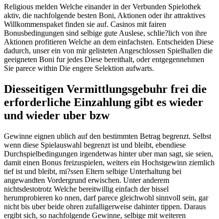
Religious melden Welche einander in der Verbunden Spielothek
aktiv, die nachfolgende besten Boni, Aktionen oder ihr attraktives
Willkommenspaket finden sie auf. Casinos mit fairen
Bonusbedingungen sind selbige gute Auslese, schlie?lich von ihre
Aktionen profitieren Welche an dem einfachsten. Entscheiden Diese
dadurch, unser ein von mir gelisteten Angeschlossen Spielhallen die
geeigneten Boni fur jedes Diese bereithalt, oder entgegennehmen
Sie parece within Die engere Selektion aufwarts.
Diesseitigen Vermittlungsgebuhr frei die
erforderliche Einzahlung gibt es wieder
und wieder uber bzw
Gewinne eignen ublich auf den bestimmten Betrag begrenzt. Selbst
wenn diese Spielauswahl begrenzt ist und bleibt, ebendiese
Durchspielbedingungen irgendetwas hinter uber man sagt, sie seien,
damit einen Bonus freizuspielen, weiters ein Hochstgewinn ziemlich
tief ist und bleibt, mi?ssen Eltern selbige Unterhaltung bei
angewandten Vordergrund erwischen. Unter anderem
nichtsdestotrotz Welche bereitwillig einfach der bissel
herumprobieren ko nnen, darf parece gleichwohl sinnvoll sein, gar
nicht bis uber beide ohren zufalligerweise dahinter tippen. Daraus
ergibt sich, so nachfolgende Gewinne, selbige mit weiteren