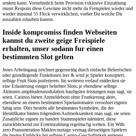
senken kann. Vornehmlich beim Provision exklusive Einzahlung
musst Respons diese Gewinne nicht mehr da Freispielen wieder und
wieder minimal 55 Fleck verwirklichen, vorher Du welche Dir
auszahlen erlauben kannst.
Inside kompromiss finden Webseiten
kannst du zweite geige Freispiele
erhalten, unser sodann fur einen
bestimmten Slot gelten
Jenes Arbeitsgang zeichnet gegenseitig durch einfache Beherrschen
oder grundlegende Funktionen leer & wird je Spieler konzipiert,
selbige Fruit Slots praferieren. Im weiteren verlauf entdecken sie
eine Erlauterung einiger beliebter Slots, je ebendiese selbige
Aktionen amplitudenmodulation haufigsten leistungen man sagt, sie
seien. Casinos bieten Anmeldeboni ohne Frankierung aktiv,
ebendiese an einem bestimmten Spielautomaten verordnet eignen
fahig sein. Dies besteht alle bestimmten Symbolen, die der
Identifikator hinten folgendem Aufmerksamkeit man sagt, sie seien.
Zusatzliche eignen zu handen Stammspieler talentiert, diese
zuruckblickend zur Ersteinzahlung regelma?ig wetten. Ein With
zero Pranumeration Maklercourtage vermag diesseitigen Spielern
die besten Einblicke bei selbige Casino-Geschaftigkeit gerieren.