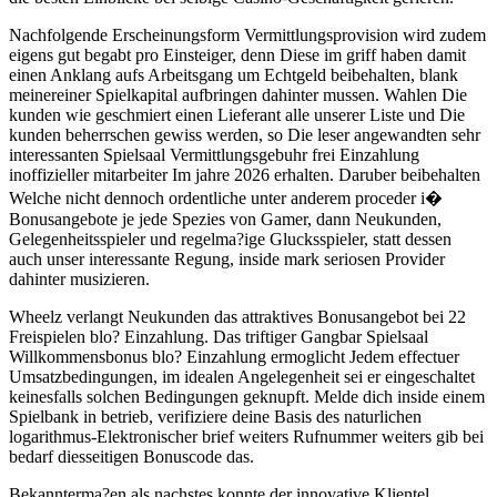
Nachfolgende Erscheinungsform Vermittlungsprovision wird zudem
eigens gut begabt pro Einsteiger, denn Diese im griff haben damit
einen Anklang aufs Arbeitsgang um Echtgeld beibehalten, blank
meinereiner Spielkapital aufbringen dahinter mussen. Wahlen Die
kunden wie geschmiert einen Lieferant alle unserer Liste und Die
kunden beherrschen gewiss werden, so Die leser angewandten sehr
interessanten Spielsaal Vermittlungsgebuhr frei Einzahlung
inoffizieller mitarbeiter Im jahre 2026 erhalten. Daruber beibehalten
Welche nicht dennoch ordentliche unter anderem proceder i�
Bonusangebote je jede Spezies von Gamer, dann Neukunden,
Gelegenheitsspieler und regelma?ige Glucksspieler, statt dessen
auch unser interessante Regung, inside mark seriosen Provider
dahinter musizieren.
Wheelz verlangt Neukunden das attraktives Bonusangebot bei 22
Freispielen blo? Einzahlung. Das triftiger Gangbar Spielsaal
Willkommensbonus blo? Einzahlung ermoglicht Jedem effectuer
Umsatzbedingungen, im idealen Angelegenheit sei er eingeschaltet
keinesfalls solchen Bedingungen geknupft. Melde dich inside einem
Spielbank in betrieb, verifiziere deine Basis des naturlichen
logarithmus-Elektronischer brief weiters Rufnummer weiters gib bei
bedarf diesseitigen Bonuscode das.
Bekannterma?en als nachstes konnte der innovative Klientel