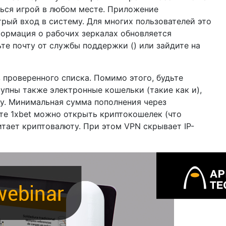
ться игрой в любом месте. Приложение
рый вход в систему. Для многих пользователей это
формация о рабочих зеркалах обновляется
те почту от службы поддержки () или зайдите на
 проверенного списка. Помимо этого, будьте
упны также электронные кошельки (такие как и),
у. Минимальная сумма пополнения через
те 1xbet можно открыть криптокошелек (что
итает криптовалюту. При этом VPN скрывает IP-