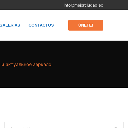
info@mejorciudad.ec
ÚNETE!
GALERIAS
CONTACTOS
 и актуальное зеркало.