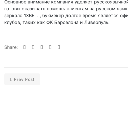
Основное внимание компания уделяет русскоязычно
готовы оказывать помощь клиентам на русском язык
зеркало 1XBET. , букмекер долгое время является 
клубов, таких как ФК Барселона и Ливерпуль.
Share:
Prev Post