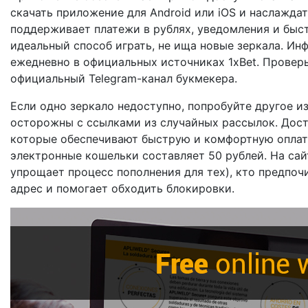
скачать приложение для Android или iOS и наслажда
поддерживает платежи в рублях, уведомления и быст
идеальный способ играть, не ища новые зеркала. Ин
ежедневно в официальных источниках 1xBet. Проверь
официальный Telegram-канал букмекера.
Если одно зеркало недоступно, попробуйте другое из
осторожны с ссылками из случайных рассылок. Дост
которые обеспечивают быструю и комфортную оплат
электронные кошельки составляет 50 рублей. На сай
упрощает процесс пополнения для тех), кто предпоч
адрес и помогает обходить блокировки.