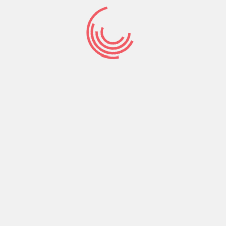
Galerias
Home
/
Galerias