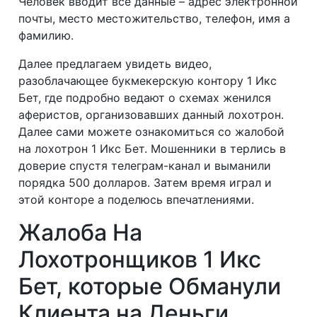
Человек вводит все данные – адрес электронной
почты, место местожительство, телефон, имя а
фамилию.
Далее предлагаем увидеть видео,
разоблачающее букмекерскую контору 1 Икс
Бет, где подробно ведают о схемах женился
аферистов, организовавших данный лохотрон.
Далее сами можете ознакомиться со жалобой
на лохотрон 1 Икс Бет. Мошенники в терлись в
доверие спустя телеграм-канал и выманили
порядка 500 долларов. Затем время играл и
этой конторе а поделюсь впечатлениями.
Жалоба На
Лохотронщиков 1 Икс
Бет, которые Обманули
Клиента на Деньги