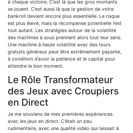
à chaque victoire. C’est là que les gros montants
se jouent. C’est aussi là que la gestion de votre
bankroll devient encore plus essentielle. Le risque
est plus élevé, mais la récompense potentielle l’est
tout autant. Les stratégies autour de la volatilité
des machines à sous prennent alors tout leur sens.
Une machine à haute volatilité avec des tours
gratuits généreux peut être extrêmement payante,
à condition d’avoir la patience et le capital pour
attendre le bon moment.
Le Rôle Transformateur
des Jeux avec Croupiers
en Direct
Je me souviens de mes premières expériences
avec les jeux en direct. C’était un peu
rudimentaire, avec une qualité vidéo qui laissait à