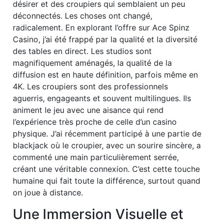
désirer et des croupiers qui semblaient un peu
déconnectés. Les choses ont changé,
radicalement. En explorant l’offre sur Ace Spinz
Casino, j’ai été frappé par la qualité et la diversité
des tables en direct. Les studios sont
magnifiquement aménagés, la qualité de la
diffusion est en haute définition, parfois même en
4K. Les croupiers sont des professionnels
aguerris, engageants et souvent multilingues. Ils
animent le jeu avec une aisance qui rend
l’expérience très proche de celle d’un casino
physique. J’ai récemment participé à une partie de
blackjack où le croupier, avec un sourire sincère, a
commenté une main particulièrement serrée,
créant une véritable connexion. C’est cette touche
humaine qui fait toute la différence, surtout quand
on joue à distance.
Une Immersion Visuelle et