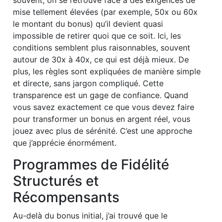
mise tellement élevées (par exemple, 50x ou 60x
le montant du bonus) qu’il devient quasi
impossible de retirer quoi que ce soit. Ici, les
conditions semblent plus raisonnables, souvent
autour de 30x à 40x, ce qui est déjà mieux. De
plus, les règles sont expliquées de manière simple
et directe, sans jargon compliqué. Cette
transparence est un gage de confiance. Quand
vous savez exactement ce que vous devez faire
pour transformer un bonus en argent réel, vous
jouez avec plus de sérénité. C’est une approche
que j’apprécie énormément.
Programmes de Fidélité
Structurés et
Récompensants
Au-delà du bonus initial, j’ai trouvé que le