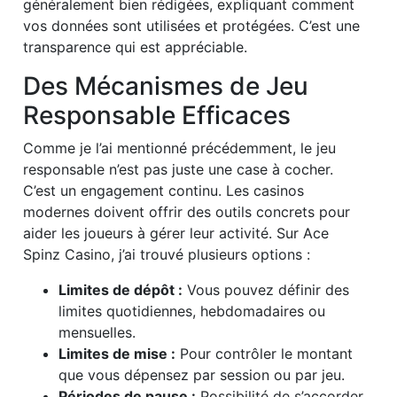
généralement bien rédigées, expliquant comment
vos données sont utilisées et protégées. C’est une
transparence qui est appréciable.
Des Mécanismes de Jeu
Responsable Efficaces
Comme je l’ai mentionné précédemment, le jeu
responsable n’est pas juste une case à cocher.
C’est un engagement continu. Les casinos
modernes doivent offrir des outils concrets pour
aider les joueurs à gérer leur activité. Sur Ace
Spinz Casino, j’ai trouvé plusieurs options :
Limites de dépôt :
Vous pouvez définir des
limites quotidiennes, hebdomadaires ou
mensuelles.
Limites de mise :
Pour contrôler le montant
que vous dépensez par session ou par jeu.
Périodes de pause :
Possibilité de s’accorder