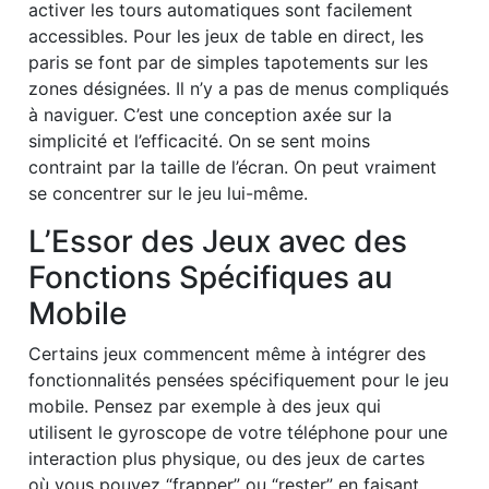
activer les tours automatiques sont facilement
accessibles. Pour les jeux de table en direct, les
paris se font par de simples tapotements sur les
zones désignées. Il n’y a pas de menus compliqués
à naviguer. C’est une conception axée sur la
simplicité et l’efficacité. On se sent moins
contraint par la taille de l’écran. On peut vraiment
se concentrer sur le jeu lui-même.
L’Essor des Jeux avec des
Fonctions Spécifiques au
Mobile
Certains jeux commencent même à intégrer des
fonctionnalités pensées spécifiquement pour le jeu
mobile. Pensez par exemple à des jeux qui
utilisent le gyroscope de votre téléphone pour une
interaction plus physique, ou des jeux de cartes
où vous pouvez “frapper” ou “rester” en faisant