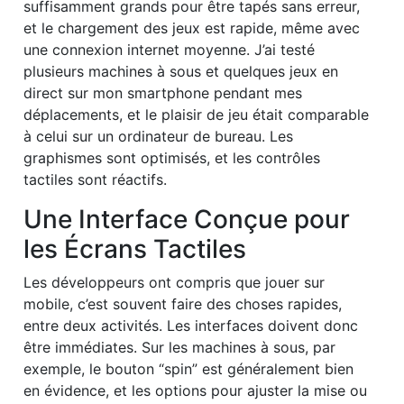
suffisamment grands pour être tapés sans erreur,
et le chargement des jeux est rapide, même avec
une connexion internet moyenne. J’ai testé
plusieurs machines à sous et quelques jeux en
direct sur mon smartphone pendant mes
déplacements, et le plaisir de jeu était comparable
à celui sur un ordinateur de bureau. Les
graphismes sont optimisés, et les contrôles
tactiles sont réactifs.
Une Interface Conçue pour
les Écrans Tactiles
Les développeurs ont compris que jouer sur
mobile, c’est souvent faire des choses rapides,
entre deux activités. Les interfaces doivent donc
être immédiates. Sur les machines à sous, par
exemple, le bouton “spin” est généralement bien
en évidence, et les options pour ajuster la mise ou