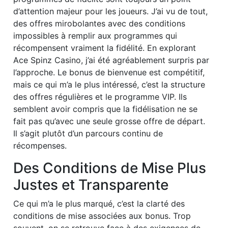
d’attention majeur pour les joueurs. J’ai vu de tout,
des offres mirobolantes avec des conditions
impossibles à remplir aux programmes qui
récompensent vraiment la fidélité. En explorant
Ace Spinz Casino, j’ai été agréablement surpris par
l’approche. Le bonus de bienvenue est compétitif,
mais ce qui m’a le plus intéressé, c’est la structure
des offres régulières et le programme VIP. Ils
semblent avoir compris que la fidélisation ne se
fait pas qu’avec une seule grosse offre de départ.
Il s’agit plutôt d’un parcours continu de
récompenses.
Des Conditions de Mise Plus
Justes et Transparente
Ce qui m’a le plus marqué, c’est la clarté des
conditions de mise associées aux bonus. Trop
souvent, on se retrouve face à des exigences de