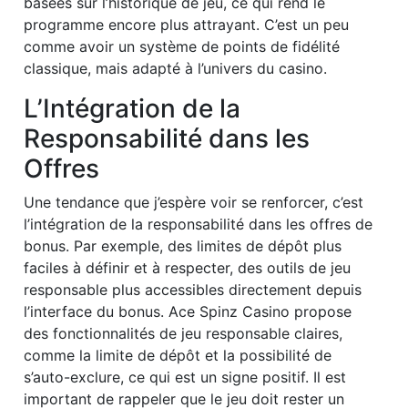
basées sur l’historique de jeu, ce qui rend le
programme encore plus attrayant. C’est un peu
comme avoir un système de points de fidélité
classique, mais adapté à l’univers du casino.
L’Intégration de la
Responsabilité dans les
Offres
Une tendance que j’espère voir se renforcer, c’est
l’intégration de la responsabilité dans les offres de
bonus. Par exemple, des limites de dépôt plus
faciles à définir et à respecter, des outils de jeu
responsable plus accessibles directement depuis
l’interface du bonus. Ace Spinz Casino propose
des fonctionnalités de jeu responsable claires,
comme la limite de dépôt et la possibilité de
s’auto-exclure, ce qui est un signe positif. Il est
important de rappeler que le jeu doit rester un