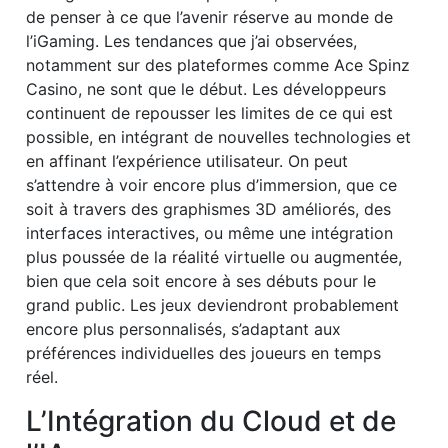
de penser à ce que l’avenir réserve au monde de
l’iGaming. Les tendances que j’ai observées,
notamment sur des plateformes comme Ace Spinz
Casino, ne sont que le début. Les développeurs
continuent de repousser les limites de ce qui est
possible, en intégrant de nouvelles technologies et
en affinant l’expérience utilisateur. On peut
s’attendre à voir encore plus d’immersion, que ce
soit à travers des graphismes 3D améliorés, des
interfaces interactives, ou même une intégration
plus poussée de la réalité virtuelle ou augmentée,
bien que cela soit encore à ses débuts pour le
grand public. Les jeux deviendront probablement
encore plus personnalisés, s’adaptant aux
préférences individuelles des joueurs en temps
réel.
L’Intégration du Cloud et de