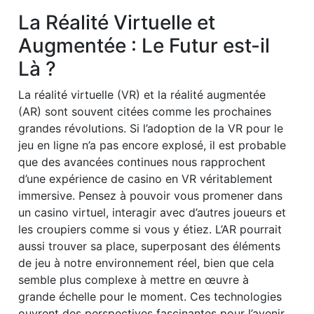
La Réalité Virtuelle et
Augmentée : Le Futur est-il
Là ?
La réalité virtuelle (VR) et la réalité augmentée
(AR) sont souvent citées comme les prochaines
grandes révolutions. Si l’adoption de la VR pour le
jeu en ligne n’a pas encore explosé, il est probable
que des avancées continues nous rapprochent
d’une expérience de casino en VR véritablement
immersive. Pensez à pouvoir vous promener dans
un casino virtuel, interagir avec d’autres joueurs et
les croupiers comme si vous y étiez. L’AR pourrait
aussi trouver sa place, superposant des éléments
de jeu à notre environnement réel, bien que cela
semble plus complexe à mettre en œuvre à
grande échelle pour le moment. Ces technologies
ouvrent des perspectives fascinantes pour l’avenir