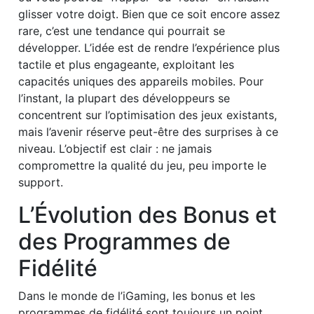
glisser votre doigt. Bien que ce soit encore assez
rare, c’est une tendance qui pourrait se
développer. L’idée est de rendre l’expérience plus
tactile et plus engageante, exploitant les
capacités uniques des appareils mobiles. Pour
l’instant, la plupart des développeurs se
concentrent sur l’optimisation des jeux existants,
mais l’avenir réserve peut-être des surprises à ce
niveau. L’objectif est clair : ne jamais
compromettre la qualité du jeu, peu importe le
support.
L’Évolution des Bonus et
des Programmes de
Fidélité
Dans le monde de l’iGaming, les bonus et les
programmes de fidélité sont toujours un point