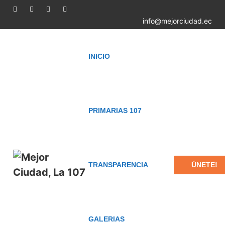
info@mejorciudad.ec
INICIO
PRIMARIAS 107
ÚNETE!
TRANSPARENCIA
GALERIAS