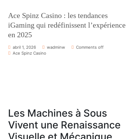
Ace Spinz Casino : les tendances
iGaming qui redéfinissent l’expérience
en 2025
abril 1, 2026
wadminw
Comments off
Ace Spinz Casino
Les Machines à Sous
Vivent une Renaissance
Visuelle et Mécanique