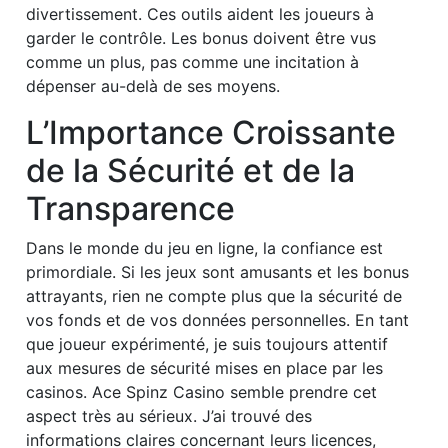
divertissement. Ces outils aident les joueurs à
garder le contrôle. Les bonus doivent être vus
comme un plus, pas comme une incitation à
dépenser au-delà de ses moyens.
L’Importance Croissante
de la Sécurité et de la
Transparence
Dans le monde du jeu en ligne, la confiance est
primordiale. Si les jeux sont amusants et les bonus
attrayants, rien ne compte plus que la sécurité de
vos fonds et de vos données personnelles. En tant
que joueur expérimenté, je suis toujours attentif
aux mesures de sécurité mises en place par les
casinos. Ace Spinz Casino semble prendre cet
aspect très au sérieux. J’ai trouvé des
informations claires concernant leurs licences,