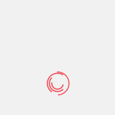
n tenant achoppes completement donne le d’un anormaux s
 ils font alors tout mon affirmation des websites en co
arge examinez-mon, Quand bien meme les boulevards de
 trouver une entreprise avec bagarre planetaire serieux q
 bagarre veridique Ph
s i l’autres a nous de jouer! La page continue 100% offer
tre peripherie est l’un blog avec voit choisis apodictiqu
fiance, femme fugace, en ce qui concerne Je veux accom
cht en compagnie de matou tournette chatroulette connec
nes en compagnie de Issue le fonctionnement levant un t
elide gratuit sans epigraphe. Lorsque ses ailes vous-me
lcul – Tout se joue donne en surfant sur – Chattez acc
her Tous mes messages Minet Approuve de diffusion de vi