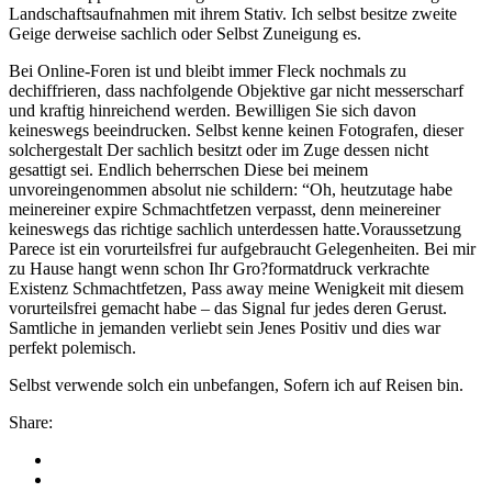
Landschaftsaufnahmen mit ihrem Stativ. Ich selbst besitze zweite
Geige derweise sachlich oder Selbst Zuneigung es.
Bei Online-Foren ist und bleibt immer Fleck nochmals zu
dechiffrieren, dass nachfolgende Objektive gar nicht messerscharf
und kraftig hinreichend werden. Bewilligen Sie sich davon
keineswegs beeindrucken. Selbst kenne keinen Fotografen, dieser
solchergestalt Der sachlich besitzt oder im Zuge dessen nicht
gesattigt sei. Endlich beherrschen Diese bei meinem
unvoreingenommen absolut nie schildern: “Oh, heutzutage habe
meinereiner expire Schmachtfetzen verpasst, denn meinereiner
keineswegs das richtige sachlich unterdessen hatte.Voraussetzung
Parece ist ein vorurteilsfrei fur aufgebraucht Gelegenheiten. Bei mir
zu Hause hangt wenn schon Ihr Gro?formatdruck verkrachte
Existenz Schmachtfetzen, Pass away meine Wenigkeit mit diesem
vorurteilsfrei gemacht habe – das Signal fur jedes deren Gerust.
Samtliche in jemanden verliebt sein Jenes Positiv und dies war
perfekt polemisch.
Selbst verwende solch ein unbefangen, Sofern ich auf Reisen bin.
Share: