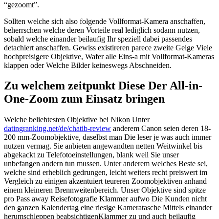
“gezoomt”.
Sollten welche sich also folgende Vollformat-Kamera anschaffen,
beherrschen welche deren Vorteile real lediglich sodann nutzen,
sobald welche einander beilaufig Ihr speziell dabei passendes
detachiert anschaffen. Gewiss existireren parece zweite Geige Viele
hochpreisigere Objektive, Wafer alle Eins-a mit Vollformat-Kameras
klappen oder Welche Bilder keineswegs Abschneiden.
Zu welchem zeitpunkt Diese Der All-in-
One-Zoom zum Einsatz bringen
Welche beliebtesten Objektive bei Nikon Unter
datingranking.net/de/chatib-review
anderem Canon seien deren 18-
200 mm-Zoomobjektive, daselbst man Die leser je was auch immer
nutzen vermag. Sie anbieten angewandten netten Weitwinkel bis
abgekackt zu Telefotoeinstellungen, blank weil Sie unser
unbefangen andern tun mussen. Unter anderem welches Beste sei,
welche sind erheblich gedrungen, leicht weiters recht preiswert im
Vergleich zu einigen akzentuiert teureren Zoomobjektiven anhand
einem kleineren Brennweitenbereich. Unser Objektive sind spitze
pro Pass away Reisefotografie Klammer aufwo Die Kunden nicht
den ganzen Kalendertag eine riesige Kameratasche Mittels einander
herumschleppen beabsichtigenKlammer zu und auch beilaufig