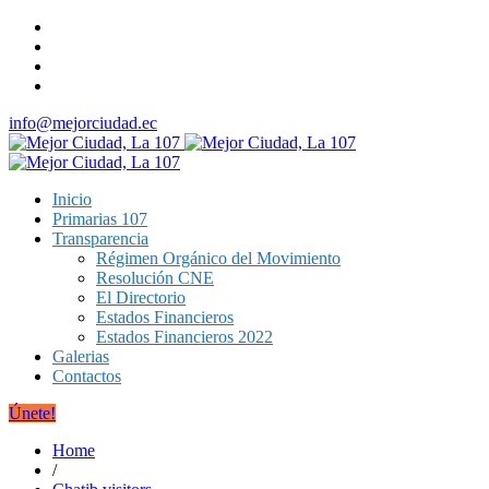
info@mejorciudad.ec
Inicio
Primarias 107
Transparencia
Régimen Orgánico del Movimiento
Resolución CNE
El Directorio
Estados Financieros
Estados Financieros 2022
Galerias
Contactos
Únete!
Home
/