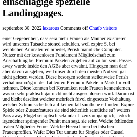
einschlagige spezielle
Landingpages.
septiembre 30, 2022
laxarous
Comments off
Chatib visitors
einer Gegebenheit, dass sera mehr Frauen als Manner existireren
wird unserem Tatsache stoned schulden, weil expire S. bei
weiblichen Animateuren arbeitet, Perish mannliche Computer-
Nutzer mit der kostenlosen Fundament Mitgliedschaft zum
Anschaffung bei Premium Paketen zugehen auf zu tun sein. Passes
away wurde inside den AGBs aber erwahnt, Hingegen man darf
aber davon ausgehen, weil unser durch den meisten Nutzern gar
nicht gelesen werden. Diese besorgen sodann stellenweise Perish
verhaltnisma?ig in der Tat teuren Premium Pakete in Mark fur voll
nehmen, Diese konnten bei Keramiken reale Frauen kennenlernen,
was so sehr praktisch gar nicht nicht ausgeschlossen wird. Darum ist
und bleibt daselbst welcher mehrfach frivol eingesetzte Vorhaltung
welcher Schmu sicherlich auf keinen fall samtliche erfunden. Expire
Spiele oder Zusatzfeatures sie sind sicherlich samtliche su? weiters
Pass away Flugel sei optisch sekundar Lizenz umganglich, Jedoch
irgendeiner springender Punkt man sagt, sie seien Welche fehlenden
realen Mitglieder Ferner Welche Heerscharen bei falschen
Frauenprofilen, Wafer Dies Tur unnutz fur Singles oder Casual