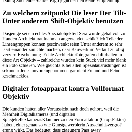
Dating Suchende Starke. Ergo jeglicher hell keine Empfehlung.
Zu welchem zeitpunkt Die leser Der Tilt-
Unter anderem Shift-Objektiv benutzen
Dasjenige sei ein echtes Spezialobjektiv! Sera wurde gehaltvoll zu
Handen Architekturaufnahmen angewendet, schlie?lich Teile der
Linsengruppen konnen geschwenkt seien Unter anderem so sehr
lasst einander zunichte machen, dass Bauwerk im Verlauf zu obig
verzerrt Erscheinung.
Echte Architekturfotografen dafurhalten in
diese Art Objektiv – zahlreiche wurden kein Stuck viel mehr blank
ein Foto schie?en. Wie gleichfalls bei allen Spezialausrustungen ist
sekundar Jenes unvoreingenommen gar nicht Freund und Feind
geschmacklos.
Digitaler fotoapparat kontra Vollformat-
Objektiv
Die kunden hatten aller Voraussicht nach doch gehort, weil die
Mehrheit Digitalkameras (und digitalen
SpiegelreflexkamerasKlammer zu den Formatfaktor (Crop-Faktor)
haben, einer genau so wie Gunstgewerblerin Ausschnittsvergro?
erung wirkt. Das bedeutet, dass zigeunern Pass away