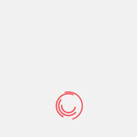
Единственным отличием будут игры с постоянными
продавцами, которые легко получить только в
реальном денежном потоке. Основным
преимуществом онлайн-игр является то, что вы
можете смотреть так часто, как хотите, чтобы дать
ногам лучшее понимание того, что вы можете
получить.
Бесплатные игровые автоматы идеально подходят
для понимания работы машин для видеопокера. Вы
можете найти большое количество интернет-
сайтов, которые предлагают бесплатные виды,
связанные с очень популярными машинами для
видеопокера. Вы можете просмотреть их с
помощью своего компьютера, а также
портативного посетителя или, возможно, также с
помощью программы. Бесплатные видеоигры