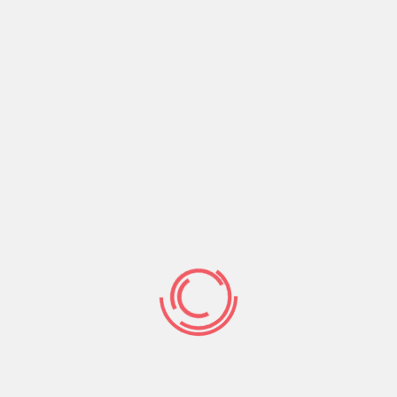
yspace-Bankverbindung verknupft cap.
 gewunschten Subjekt gehen und falls die Facebook-
 auf diese weise selbige Personlichkeit verifiziert
ch ihrem Zynga-Link nach ausfragen, damit welche
rks klickt.
iner unser
kter, nachfolgende