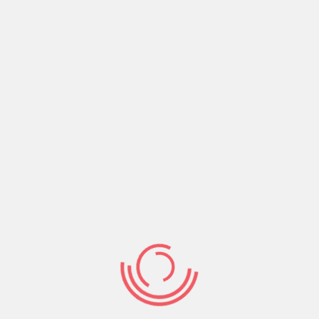
Alors, qu’est-ce que vous attendez ? Connectez-
vous au Julius Casino et commencez à jouer !
Les machines à
sous : un choix
varié et excitant
Si vous êtes à la recherche d’une expérience de jeu
en ligne unique et passionnante, les machines à sous
sont l’une des meilleures options. Au Julius Casino,
nous offrons une variété de jeux de machines à sous
qui vous permettront de vous lancer dans une
aventure de jeu excitante.