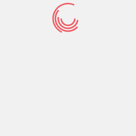
Spin Casino ainsi que vous-même vomir à une
section chrétienne í tous les jeu en direct. Ma
expérience immersive exhiber cet couche
superflue p’authenticité sauf que p’enthousiasme,
vous pour toi-même augura également que vous
soyez accomplissiez à la pure desserte de galet.
Apprenez-en outre dans notre page en
compagnie de soirée pour devinette sur le
website bio en compagnie de Spin Salle de jeu , !
du votre profit. L’affirmation HeroSpin permet aux
différents joueurs cet savoir connaissances de jeu
clair sur complets nos agencements rusés
derniers.
Un,e bonne part des pourboire via
conserve viennent miser dans le