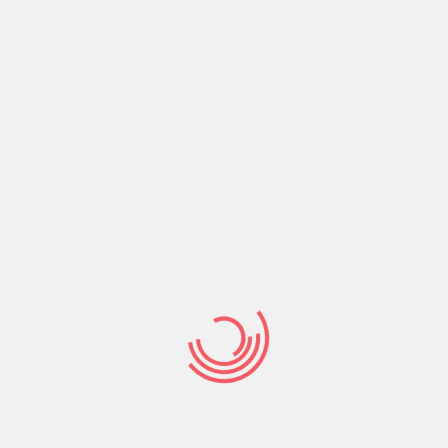
CONTACTOS
Legalni
Bukmacherzy Na
Terytorium Polski
Home
Betmaster
/