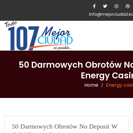
info@mejorciudad.e
50 Darmowych Obrotów No 
Energy Casi
Home
Energy cas
/
50 Darmowych Obrotów No Deposit W