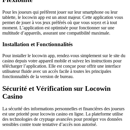
Pour les joueurs qui préfèrent jouer sur leur smartphone ou leur
tablette, le locowin app est un atout majeur. Cette application vous
permet de jouer à vos jeux préférés où que vous soyez et à tout
moment. L’application est optimisée pour fonctionner sur une
multitude d’appareils, assurant une compatibilité maximale.
Installation et Fonctionnalités
Pour installer le locowin app, rendez-vous simplement sur le site du
casino depuis votre appareil mobile et suivez les instructions pour
télécharger l’application. Elle est conçue pour offrir une interface
utilisateur fluide avec un accès facile à toutes les principales
fonctionnalités de la version de bureau.
Sécurité et Vérification sur Locowin
Casino
La sécurité des informations personnelles et financières des joueurs
est une priorité pour locowin casino en ligne. La plateforme utilise
des technologies de cryptage avancées pour protéger vos données
sensibles contre toute tentative d’accès non autorisé.