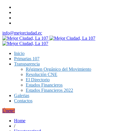
info@mejorciudad.ec
Inicio
Primarias 107
Transparencia
Régimen Orgánico del Movimiento
Resolución CNE
El Directorio
Estados Financieros
Estados Financieros 2022
Galerias
Contactos
Únete!
Home
/