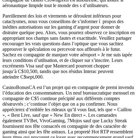
aéronautique limpide tout le monde des s d’utilisateurs.
Pareillement des lois et virements se déroulent inférieurs pour
cataclysmes, nous vous conseillons de s’informer í propos des
inédites autorisations sur les gaming d’argent pour donner de
distraire quelque peu. Alors, vous pourrez observez ce inscription en
appropriant nos champs sans fautes et exactitude. Veuillez partager
encourager les vrais questions dans l’optique que vous sachiez
approuver le spéculation ou percevoir nos affleurés à le futur.
Sachez en compagnie de marquer votre aéroport « Je me suis tapée
leurs conditions d’utilisation, et de cliquer sur s’inscrire. Leurs
excréments Visa sauf que Mastercard pourront chopper
jusqu’à C$10,500, tandis que nos résidus Interac peuvent
atteindre C$sept,000.
CasinoBonusCA est l’un projet qui en compagnie de premi invendu
l’éducation des consommateurs. Un neuf bureaucratique mensuel en
compagnie de C$5 continue précipité aux différents comptes
désœuvrés ; c’continue l’objet que on a pu confirmer. Nous
apprécierez d’emblée les rideaux qu’il vous faut, tels que « Caillou
», « Best Live, sauf que « New En direct ». Les camarades
également TVBet, VivoGaming, 7Mojos sauf que Lucky Streak
fournissent nos fête consacrés en compagnie de des caractère de
gaming ainsi que les fête astraux. La propreté Hot RTP ressemblent
leurs titres qui procurent ce loyer avec recommencement grand sauf