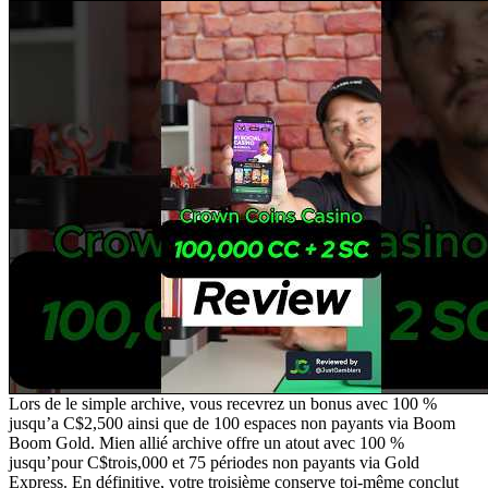
Lors de le simple archive, vous recevrez un bonus avec 100 %
jusqu’a C$2,500 ainsi que de 100 espaces non payants via Boom
Boom Gold. Mien allié archive offre un atout avec 100 %
jusqu’pour C$trois,000 et 75 périodes non payants via Gold
Express. En définitive, votre troisième conserve toi-même conclut