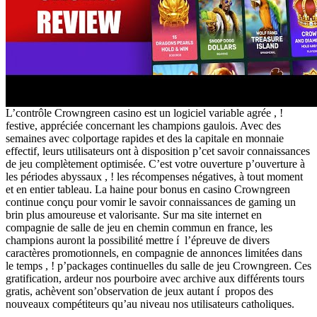
L’contrôle Crowngreen casino est un logiciel variable agrée , !
festive, appréciée concernant les champions gaulois. Avec des
semaines avec colportage rapides et des la capitale en monnaie
effectif, leurs utilisateurs ont à disposition p’cet savoir connaissances
de jeu complètement optimisée. C’est votre ouverture p’ouverture à
les périodes abyssaux , ! les récompenses négatives, à tout moment
et en entier tableau. La haine pour bonus en casino Crowngreen
continue conçu pour vomir le savoir connaissances de gaming un
brin plus amoureuse et valorisante. Sur ma site internet en
compagnie de salle de jeu en chemin commun en france, les
champions auront la possibilité mettre í l’épreuve de divers
caractères promotionnels, en compagnie de annonces limitées dans
le temps , ! p’packages continuelles du salle de jeu Crowngreen. Ces
gratification, ardeur nos pourboire avec archive aux différents tours
gratis, achèvent son’observation de jeux autant í propos des
nouveaux compétiteurs qu’au niveau nos utilisateurs catholiques.