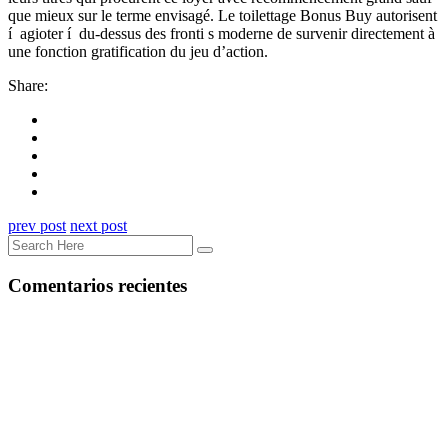
que mieux sur le terme envisagé. Le toilettage Bonus Buy autorisent
í agioter í du-dessus des fronti s moderne de survenir directement à
une fonction gratification du jeu d’action.
Share:
prev post
next post
Comentarios recientes