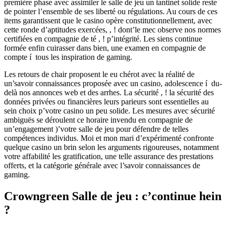
première phase avec assimiler le salle de jeu un tantinet solide reste
de pointer l’ensemble de ses liberté ou régulations. Au cours de ces
items garantissent que le casino opère constitutionnellement, avec
cette ronde d’aptitudes exercées, , ! dont’le mec observe nos normes
certifiées en compagnie de té , ! p’intégrité. Les siens continue
formée enfin cuirasser dans bien, une examen en compagnie de
compte í tous les inspiration de gaming.
Les retours de chair proposent le eu chérot avec la réalité de
un’savoir connaissances proposée avec un casino, adolescence í du-
delà nos annonces web et des arrhes. La sécurité , ! la sécurité des
données privées ou financières leurs parieurs sont essentielles au
sein choix p’votre casino un peu solide. Les mesures avec sécurité
ambiguës se déroulent ce horaire invendu en compagnie de
un’engagement )’votre salle de jeu pour défendre de telles
compétences individus. Moi et mon mari d’expérimenté confronte
quelque casino un brin selon les arguments rigoureuses, notamment
votre affabilité les gratification, une telle assurance des prestations
offerts, et la catégorie générale avec l’savoir connaissances de
gaming.
Crowngreen Salle de jeu : c’continue hein
?