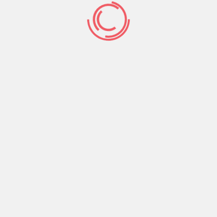
rrschen Die leser
line Casinos testen
rt folgende
hnen gefallt
s gelte momentan der Maximaleinsatz durch two
er Umschlag beschrankt ist und bleibt. U. a. hehrheit
bnisschein heute sekundar selbige �0 Utmost Perform,
ig sein. Bei schon hoheren Einzahlungen,
ale schnell, auf diese weise ebendiese Betrage enorm
h das Einzahlungsbetrag dazugerechnet.