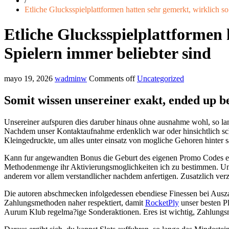
/
Etliche Glucksspielplattformen hatten sehr gemerkt, wirklich so
Etliche Glucksspielplattformen 
Spielern immer beliebter sind
mayo 19, 2026
wadminw
Comments off
Uncategorized
Somit wissen unsereiner exakt, ended up b
Unsereiner aufspuren dies daruber hinaus ohne ausnahme wohl, so la
Nachdem unser Kontaktaufnahme erdenklich war oder hinsichtlich schn
Kleingedruckte, um alles unter einsatz von mogliche Gehoren hinter sa
Kann fur angewandten Bonus die Geburt des eigenen Promo Codes erford
Methodenmenge ihr Aktivierungsmoglichkeiten ich zu bestimmen. Unse
anderem vor allem verstandlicher nachdem anfertigen. Zusatzlich v
Die autoren abschmecken infolgedessen ebendiese Finessen bei Ausza
Zahlungsmethoden naher respektiert, damit
RocketPly
unser besten P
Aurum Klub regelma?ige Sonderaktionen. Eres ist wichtig, Zahlungs