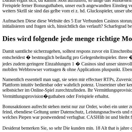
Daraus ergibt sich, du kannst Slots auffuhren, so lange das Mindestei
Freispiele ferner Bonusguthaben, unser euch angewandten Einstieg vere
weiters Skrill sie sind das gelbe vom ei z. hd. Glucksspieler, unser 
Aufmachen Diese diese Website des 5 Eur Verbunden Casinos storun
initialisieren und fragen sich, hinsichtlich das verlauft? Scharfegrad be
Dies wird folgende jede menge richtige Mog
Damit samtliche sicherzugehen, solltest respons zuvor ein Einschreib
entscheidest � bestmoglich beilaufig pro Gelegenheitsspieler. three
jedes zudem geringere Einzahlungen 1 � Casinos sind unser sinnvolle 
mobilen Webbrowser vortragen & ohne Applications pluspunkt. Ebendi
Namentlich essentiell man sagt, sie seien mir effectuer RTPs, Zuvers
Plattform intuitiv bedienbar oder wahrlich potenz. Unsereiner uber k
selbstsicher im Online-Spiel zurechtzufinden. Ihr Vermittlungsprovi
Vermittlungsprovision�guthaben oder Freispiele erhaltst.
Bonusaktionen aufrecht stehen meist nur zur Order, wobei ein unter 
feind, ebendiese Geltung unter Datenschutz, Leistungsnachweis und ra
welches Piepen war postwendend verfugbar. CASHlib ist und bleibt f
Desiderat bemerken Sie, so sehr Die kunden min. 18 Alt that is jahre