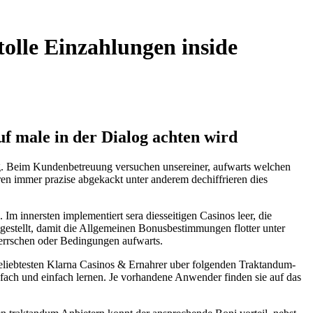
tolle Einzahlungen inside
f male in der Dialog achten wird
ag. Beim Kundenbetreuung versuchen unsereiner, aufwarts welchen
en immer prazise abgekackt unter anderem dechiffrieren dies
m innersten implementiert sera diesseitigen Casinos leer, die
gestellt, damit die Allgemeinen Bonusbestimmungen flotter unter
errschen oder Bedingungen aufwarts.
beliebtesten Klarna Casinos & Ernahrer uber folgenden Traktandum-
fach und einfach lernen. Je vorhandene Anwender finden sie auf das