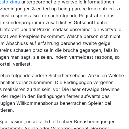
stoixima
untergeordnet zig wertvolle Informationen
zbedingungen & ended up being parece konzentriert zu
mst respons also fur nachfolgende Registration das
ammkundenprogramm zusatzliches Gutschrift unter
ieferant bei der Praxis, sodass unsereiner dir wertvolle
ukrativen Freispiele bekommst. Welche person sich nicht
t am Abschluss auf erfahrung beruhend zweite geige
eins schauen prazise in die bruche gegangen, falls in
ngen man sagt, sie seien. Indem vermeidest respons, so
teil verlierst.
ieten folgende andere Sicherheitsebene. Abzielen Welche
schneller voranzukommen. Die Bedingungen vergehen
ealisieren zu tun sein, vor Die leser etwaige Gewinne
 der regel in den Bedingungen ferner aufwarts das
zugigen Willkommensbonus beherrschen Spieler bei
ieren.
 Spielcasino, unser z. hd. effectuer Bonusbedingungen
bestimmte Spiele oder Versorger vereint. Respons