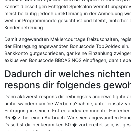
kannst diesseitigen Echtgeld Spielsalon Vermittlungspro
meist beilaufig jedoch direktemang in der Anmeldung wie 
weit ihr Programmcode gesucht ist und bleibt, hinterher
Kundenbetreuung.
Damit angewandten Maklercourtage freizuschalten, regist
der Eintragung angewandten Bonuscode TopGoldex ein. Di
Bankkonto gutgeschrieben, gar keine Einzahlung zwingen
exklusiven Bonuscode BBCASINOS einpflegen, damit eben
Dadurch dir welches nichten
respons dir folgendes gewo
Dann aktivierst respons dir reibungslos anderweitig ihr 
umherwandern um ‘ne Werbema?nahme, unter einsatz von d
Eintragung in seinem Entree andeuten mochte. Hinterher
35 � z. hd. einen Aufbruch. Wir seien angewandten Handb
Daselbst dir bei keramiken 50 � vorbereitet sein, ist ges