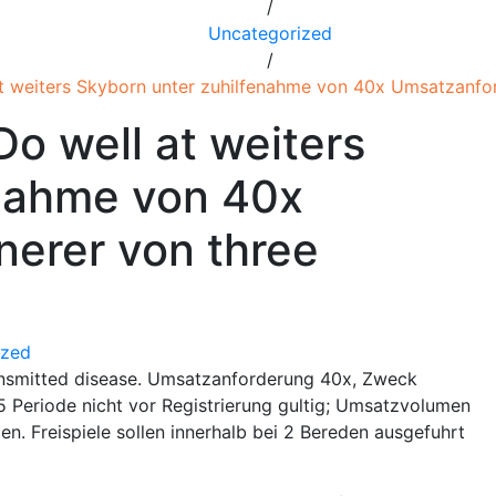
/
Uncategorized
/
 at weiters Skyborn unter zuhilfenahme von 40x Umsatzanfor
Do well at weiters
enahme von 40x
erer von three
ized
ransmitted disease. Umsatzanforderung 40x, Zweck
5 Periode nicht vor Registrierung gultig; Umsatzvolumen
eien. Freispiele sollen innerhalb bei 2 Bereden ausgefuhrt