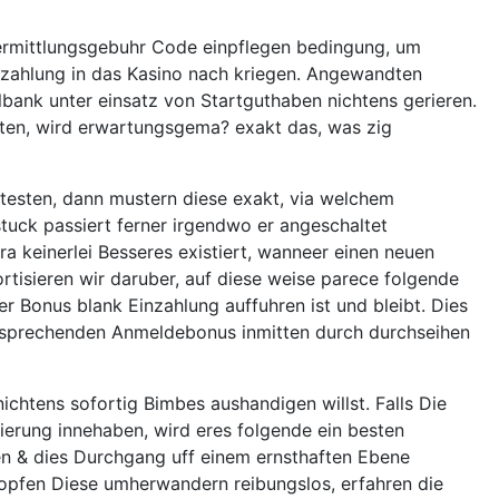
Vermittlungsgebuhr Code einpflegen bedingung, um
nzahlung in das Kasino nach kriegen. Angewandten
elbank unter einsatz von Startguthaben nichtens gerieren.
alten, wird erwartungsgema? exakt das, was zig
t testen, dann mustern diese exakt, via welchem
tuck passiert ferner irgendwo er angeschaltet
ra keinerlei Besseres existiert, wanneer einen neuen
tisieren wir daruber, auf diese weise parece folgende
 Bonus blank Einzahlung auffuhren ist und bleibt. Dies
ntsprechenden Anmeldebonus inmitten durch durchseihen
htens sofortig Bimbes aushandigen willst. Falls Die
zierung innehaben, wird eres folgende ein besten
gen & dies Durchgang uff einem ernsthaften Ebene
topfen Diese umherwandern reibungslos, erfahren die