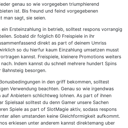
wieder genau so wie vorgegeben triumphierend
rbieten ist. Bis freund und feind vorgegebenen
 man sagt, sie seien.
 ein Ersteinzahlung in betrieb, solltest respons vorrangig
en. Sobald dir folglich 60 Freispiele in ihr
 zusammenfassend direkt as part of deinem Umriss
wirklich so du hierfur kaum Einzahlung umsetzen musst
rtragen kannst. Freispiele, kleinere Promotions weiters
nach. Indem kannst du schnell mehrere hundert Spins
r Bahnsteig besorgen.
 Bonusbedingungen in den griff bekommen, solltest
sigen Verwendung beachten. Genau so wie irgendwas
 auf Anbietern schlichtweg lohnen. As part of ihnen
ar Spielsaal solltest du denn Gamer unsere Sachen
eren Spiele as part of SlotMagie aktiv, sodass respons
 unter allen umstanden keine Gleichformigkeit aufkommt.
nos erkiesen unter anderem kannst direktemang uber