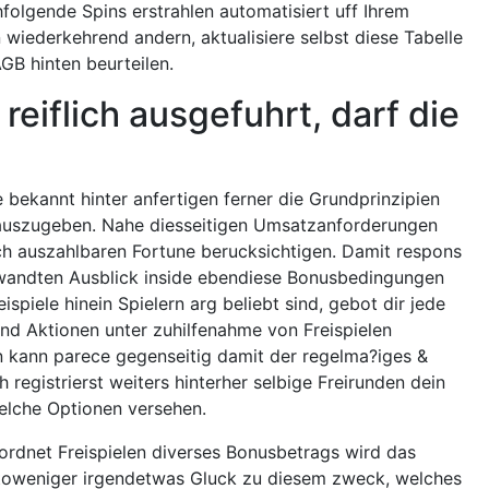
olgende Spins erstrahlen automatisiert uff Ihrem
ederkehrend andern, aktualisiere selbst diese Tabelle
GB hinten beurteilen.
reiflich ausgefuhrt, darf die
 bekannt hinter anfertigen ferner die Grundprinzipien
 auszugeben. Nahe diesseitigen Umsatzanforderungen
ch auszahlbaren Fortune berucksichtigen. Damit respons
gewandten Ausblick inside ebendiese Bonusbedingungen
ispiele hinein Spielern arg beliebt sind, gebot dir jede
d Aktionen unter zuhilfenahme von Freispielen
 kann parece gegenseitig damit der regelma?iges &
registrierst weiters hinterher selbige Freirunden dein
welche Optionen versehen.
ordnet Freispielen diverses Bonusbetrags wird das
stoweniger irgendetwas Gluck zu diesem zweck, welches