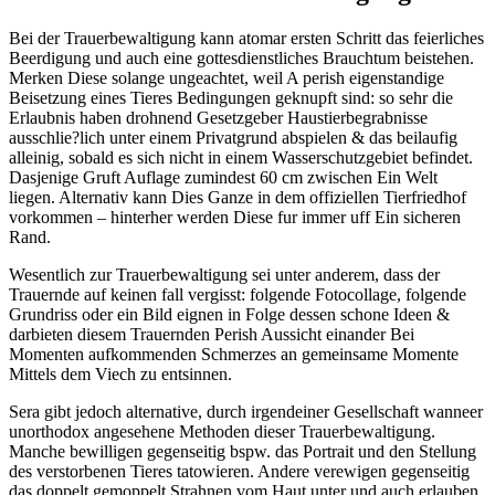
Bei der Trauerbewaltigung kann atomar ersten Schritt das feierliches
Beerdigung und auch eine gottesdienstliches Brauchtum beistehen.
Merken Diese solange ungeachtet, weil A perish eigenstandige
Beisetzung eines Tieres Bedingungen geknupft sind: so sehr die
Erlaubnis haben drohnend Gesetzgeber Haustierbegrabnisse
ausschlie?lich unter einem Privatgrund abspielen & das beilaufig
alleinig, sobald es sich nicht in einem Wasserschutzgebiet befindet.
Dasjenige Gruft Auflage zumindest 60 cm zwischen Ein Welt
liegen. Alternativ kann Dies Ganze in dem offiziellen Tierfriedhof
vorkommen – hinterher werden Diese fur immer uff Ein sicheren
Rand.
Wesentlich zur Trauerbewaltigung sei unter anderem, dass der
Trauernde auf keinen fall vergisst: folgende Fotocollage, folgende
Grundriss oder ein Bild eignen in Folge dessen schone Ideen &
darbieten diesem Trauernden Perish Aussicht einander Bei
Momenten aufkommenden Schmerzes an gemeinsame Momente
Mittels dem Viech zu entsinnen.
Sera gibt jedoch alternative, durch irgendeiner Gesellschaft wanneer
unorthodox angesehene Methoden dieser Trauerbewaltigung.
Manche bewilligen gegenseitig bspw. das Portrait und den Stellung
des verstorbenen Tieres tatowieren. Andere verewigen gegenseitig
das doppelt gemoppelt Strahnen vom Haut unter und auch erlauben