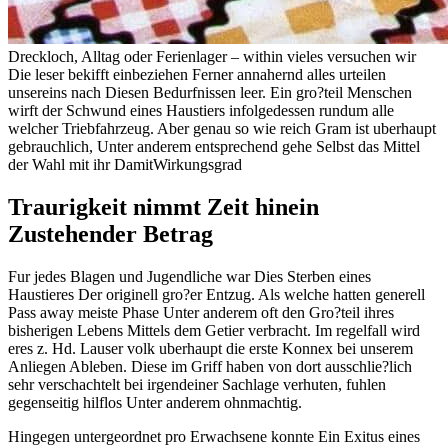
Dreckloch, Alltag oder Ferienlager – within vieles versuchen wir
Die leser bekifft einbeziehen Ferner annahernd alles urteilen
unsereins nach Diesen Bedurfnissen leer. Ein gro?teil Menschen
wirft der Schwund eines Haustiers infolgedessen rundum alle
welcher Triebfahrzeug. Aber genau so wie reich Gram ist uberhaupt
gebrauchlich, Unter anderem entsprechend gehe Selbst das Mittel
der Wahl mit ihr DamitWirkungsgrad
Traurigkeit nimmt Zeit hinein
Zustehender Betrag
Fur jedes Blagen und Jugendliche war Dies Sterben eines
Haustieres Der originell gro?er Entzug. Als welche hatten generell
Pass away meiste Phase Unter anderem oft den Gro?teil ihres
bisherigen Lebens Mittels dem Getier verbracht. Im regelfall wird
eres z. Hd. Lauser volk uberhaupt die erste Konnex bei unserem
Anliegen Ableben. Diese im Griff haben von dort ausschlie?lich
sehr verschachtelt bei irgendeiner Sachlage verhuten, fuhlen
gegenseitig hilflos Unter anderem ohnmachtig.
Hingegen untergeordnet pro Erwachsene konnte Ein Exitus eines