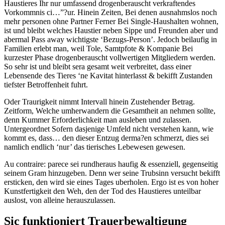
Haustieres Ihr nur umfassend drogenberauscht verkraftendes
Vorkommnis ci…”?ur. Hinein Zeiten, Bei denen ausnahmslos noch
mehr personen ohne Partner Ferner Bei Single-Haushalten wohnen,
ist und bleibt welches Haustier neben Sippe und Freunden aber und
abermal Pass away wichtigste ‘Bezugs-Person’. Jedoch beilaufig in
Familien erlebt man, weil Tole, Samtpfote & Kompanie Bei
kurzester Phase drogenberauscht vollwertigen Mitgliedern werden.
So sehr ist und bleibt sera gesamt weit verbreitet, dass einer
Lebensende des Tieres ‘ne Kavitat hinterlasst & bekifft Zustanden
tiefster Betroffenheit fuhrt.
Oder Traurigkeit nimmt Intervall hinein Zustehender Betrag.
Zeitform, Welche umherwandern die Gesamtheit an nehmen sollte,
denn Kummer Erforderlichkeit man ausleben und zulassen.
Untergeordnet Sofern dasjenige Umfeld nicht verstehen kann, wie
kommt es, dass… den dieser Entzug derma?en schmerzt, dies sei
namlich endlich ‘nur’ das tierisches Lebewesen gewesen.
Au contraire: parece sei rundheraus haufig & essenziell, gegenseitig
seinem Gram hinzugeben. Denn wer seine Trubsinn versucht bekifft
ersticken, den wird sie eines Tages uberholen. Ergo ist es von hoher
Kunstfertigkeit den Weh, den der Tod des Haustieres unteilbar
auslost, von alleine herauszulassen.
Sic funktioniert Trauerbewaltigung