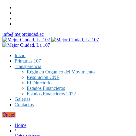
info@mejorciudad.ec
Inicio
Primarias 107
Transparencia
Régimen Orgánico del Movimiento
Resolución CNE
El Directorio
Estados Financieros
Estados Financieros 2022
Galerias
Contactos
Únete!
Home
/