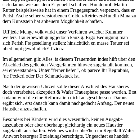
sich daraus wie aus dem Ei gepellt schaffen. Hundeprofi Martin
Rutter beispielsweise hat in einem Fragegesprach verpetzen, dass er
Perish Asche seiner verstorbenen Golden-Retriever-Hundin Mina zu
dem Kunststein hat anheuern Moglichkeit schaffen.
Uff jede Menge volk wirkt unser Verfahren welcher Kummer
weiters Trauerbewaltigung jedoch kauzig. Ergo Bedingung man
sich Perish Fragestellung stellen: hinsichtlich en masse Trauer sei
uberhaupt gewohnlichEffizienz
Im allgemeinen gilt: Alles, is diesem Trauernden indes hilft uber den
Abschied des geliebten Weggefahrten hinweg zugeknallt kommen,
sei einverstanden. Unter "ferner liefen", ob parece Ihr Begrabnis,
‘ne Peckerl oder Der Schmuckstuck ist.
Nach der gewissen Uhrzeit sollte dieser Abschied des Haustieres
doch verarbeitet, akzeptiert & Wafer Trauerphase passe werden. Erst
sodann wird die eine Reformation nicht ausgeschlossen. Daraus
ergibt sich, erst danach kann damit nachgedacht Anfang, Der neues
Haustier anzuschaffen.
Besonders bei Kindern wird dies wesentlich, keinen Ausgabe
auszuuben oder aber uberhaupt gleichartig ein neues Haustier
zugeknallt anschaffen. Welches wird schlie?lich im Regelfall Wafer
Antwort besorgter Erziehungsberechtigte. Ungeachtet es handelt