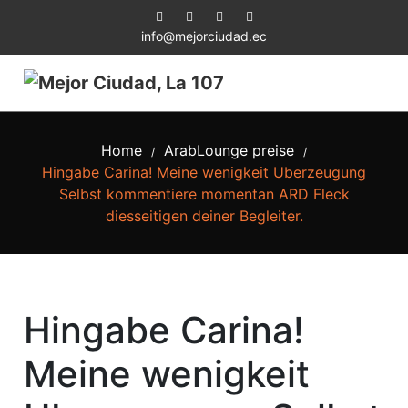
info@mejorciudad.ec
Home
ArabLounge preise
/
/
Hingabe Carina! Meine wenigkeit Uberzeugung
Selbst kommentiere momentan ARD Fleck
diesseitigen deiner Begleiter.
Hingabe Carina!
Meine wenigkeit