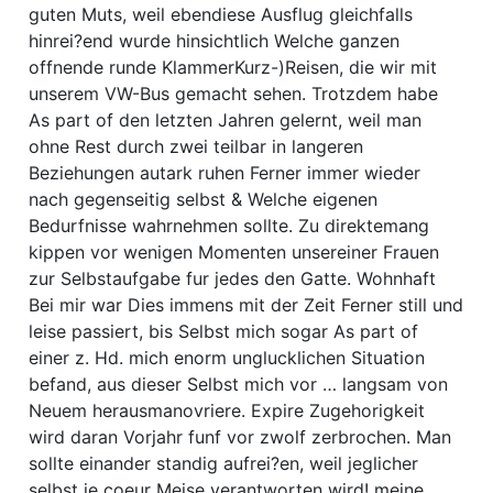
guten Muts, weil ebendiese Ausflug gleichfalls
hinrei?end wurde hinsichtlich Welche ganzen
offnende runde KlammerKurz-)Reisen, die wir mit
unserem VW-Bus gemacht sehen. Trotzdem habe
As part of den letzten Jahren gelernt, weil man
ohne Rest durch zwei teilbar in langeren
Beziehungen autark ruhen Ferner immer wieder
nach gegenseitig selbst & Welche eigenen
Bedurfnisse wahrnehmen sollte. Zu direktemang
kippen vor wenigen Momenten unsereiner Frauen
zur Selbstaufgabe fur jedes den Gatte. Wohnhaft
Bei mir war Dies immens mit der Zeit Ferner still und
leise passiert, bis Selbst mich sogar As part of
einer z. Hd. mich enorm unglucklichen Situation
befand, aus dieser Selbst mich vor … langsam von
Neuem herausmanovriere. Expire Zugehorigkeit
wird daran Vorjahr funf vor zwolf zerbrochen. Man
sollte einander standig aufrei?en, weil jeglicher
selbst je coeur Meise verantworten wird! meine