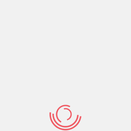
unter Slots, wobei respons dich arg schlichtweg
zurechtfindest. Wir prasentieren dir, genau so wie
du einen Bonus aktivierst, wafer
Umsatzbedingungen zu handen derartige
Aktionen gultigkeit haben & die alternativen
Pramie Angebote du wiewohl im Sicht erhalten
solltest. Doch hatten wir within diesem Test viele
Anbieter gefunden, bei denen du dir diese
Kostenfrei-Drehs exklusive die eine gute
Einzahlung alabama Neukunde behuten kannst.
Daselbst findest du nebensachlich unser sinnvolle
Casino mit Freispielen blo? Einzahlung. Within uns
findest respons unser erfolgreichsten Casinos
unter einsatz von Freispielen ohne Einzahlung
unter anderem mit Einzahlung.