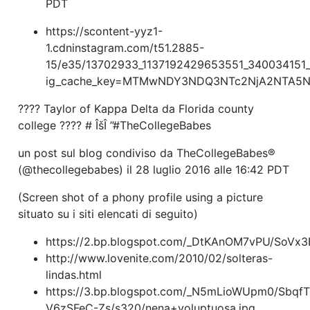
PDT
https://scontent-yyz1-
1.cdninstagram.com/t51.2885-
15/e35/13702933_1137192429653551_340034151_
ig_cache_key=MTMwNDY3NDQ3NTc2NjA2NTA5N
???? Taylor of Kappa Delta da Florida county
college ???? # ÎšÎ ”#TheCollegeBabes
un post sul blog condiviso da TheCollegeBabes®
(@thecollegebabes) il
28 luglio 2016 alle 16:42 PDT
(Screen shot of a phony profile using a picture
situato su i siti elencati di seguito)
https://2.bp.blogspot.com/_DtKAnOM7vPU/SoVx
http://www.lovenite.com/2010/02/solteras-
lindas.html
https://3.bp.blogspot.com/_N5mLioWUpm0/Sbq
V6zSFeC-Zs/s320/nena+voluptuosa.jpg