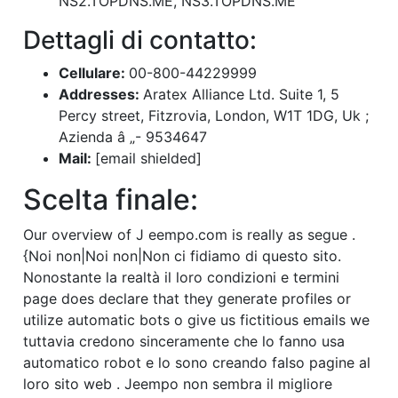
NS2.TOPDNS.ME, NS3.TOPDNS.ME
Dettagli di contatto:
Cellulare:
00-800-44229999
Addresses:
Aratex Alliance Ltd. Suite 1, 5
Percy street, Fitzrovia, London, W1T 1DG, Uk ;
Azienda â „- 9534647
Mail:
[email shielded]
Scelta finale:
Our overview of J
eempo.com
is really as segue .
{Noi non|Noi non|Non ci fidiamo di questo sito.
Nonostante la realtà il loro condizioni e termini
page does declare that they generate profiles or
utilize automatic bots o give us fictitious emails we
tuttavia credono sinceramente che lo fanno usa
automatico robot e lo sono creando falso pagine al
loro sito web . Jeempo non sembra il migliore