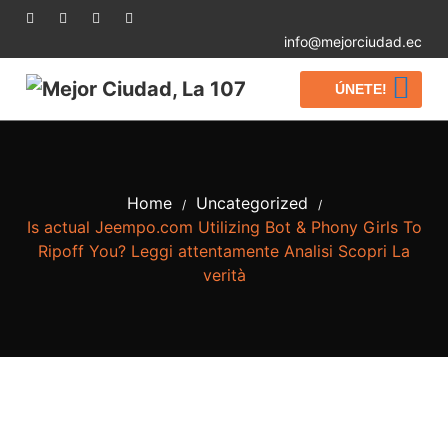
info@mejorciudad.ec
ÚNETE!
Home
Uncategorized
/
/
Is actual Jeempo.com Utilizing Bot & Phony Girls To
Ripoff You? Leggi attentamente Analisi Scopri La
verità