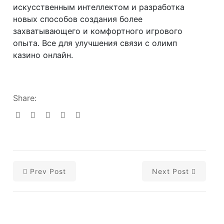
искусственным интеллектом и разработка
новых способов создания более
захватывающего и комфортного игрового
опыта. Все для улучшения связи с олимп
казино онлайн.
Share:
Prev Post
Next Post