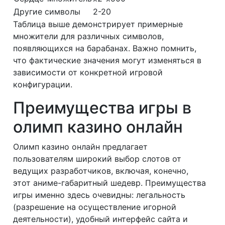
Другие символы
2-20
Таблица выше демонстрирует примерные
множители для различных символов,
появляющихся на барабанах. Важно помнить,
что фактические значения могут изменяться в
зависимости от конкретной игровой
конфигурации.
Преимущества игры в
олимп казино онлайн
Олимп казино онлайн предлагает
пользователям широкий выбор слотов от
ведущих разработчиков, включая, конечно,
этот аниме-габаритный шедевр. Преимущества
игры именно здесь очевидны: легальность
(разрешение на осуществление игорной
деятельности), удобный интерфейс сайта и