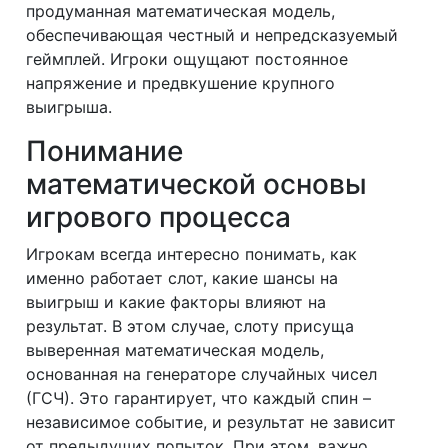
продуманная математическая модель,
обеспечивающая честный и непредсказуемый
геймплей. Игроки ощущают постоянное
напряжение и предвкушение крупного
выигрыша.
Понимание
математической основы
игрового процесса
Игрокам всегда интересно понимать, как
именно работает слот, какие шансы на
выигрыш и какие факторы влияют на
результат. В этом случае, слоту присуща
выверенная математическая модель,
основанная на генераторе случайных чисел
(ГСЧ). Это гарантирует, что каждый спин –
независимое событие, и результат не зависит
от предыдущих попыток. При этом, важно