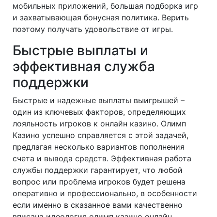
мобильных приложений, большая подборка игр
и захватывающая бонусная политика. Верить
поэтому получать удовольствие от игры.
Быстрые выплаты и
эффективная служба
поддержки
Быстрые и надежные выплаты выигрышей –
один из ключевых факторов, определяющих
лояльность игроков к онлайн казино. Олимп
Казино успешно справляется с этой задачей,
предлагая несколько вариантов пополнения
счета и вывода средств. Эффективная работа
службы поддержки гарантирует, что любой
вопрос или проблема игроков будет решена
оперативно и профессионально, в особенности
если именно в сказанное вами качественно
вписана идеология олимп казино онлайн.