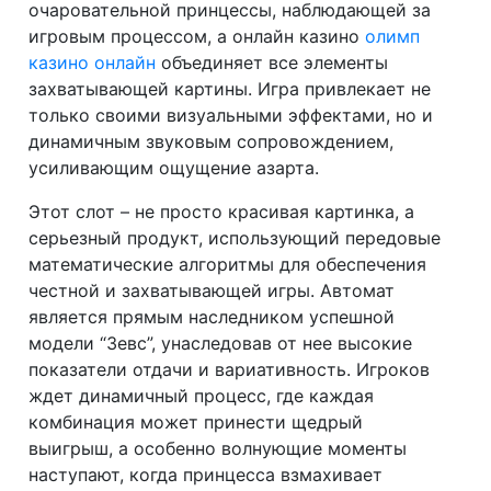
очаровательной принцессы, наблюдающей за
игровым процессом, а онлайн казино
олимп
казино онлайн
объединяет все элементы
захватывающей картины. Игра привлекает не
только своими визуальными эффектами, но и
динамичным звуковым сопровождением,
усиливающим ощущение азарта.
Этот слот – не просто красивая картинка, а
серьезный продукт, использующий передовые
математические алгоритмы для обеспечения
честной и захватывающей игры. Автомат
является прямым наследником успешной
модели “Зевс”, унаследовав от нее высокие
показатели отдачи и вариативность. Игроков
ждет динамичный процесс, где каждая
комбинация может принести щедрый
выигрыш, а особенно волнующие моменты
наступают, когда принцесса взмахивает