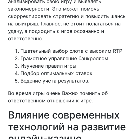
анализировать свою игру и выявлять
закономерности. Это может помочь
скорректировать стратегию и повысить шансы
на выигрыш. Главное, не стоит полагаться на
удачу, а подходить к игре осознанно и
ответственно.
Тщательный выбор слота с высоким RTP
Грамотное управление банкроллом
Изучение правил игры
Подбор оптимальных ставок
Ведение учета результатов.
Во время игры очень Важно помнить об
ответственном отношении к игре.
Влияние современных
технологий на развитие
онлайн-казино