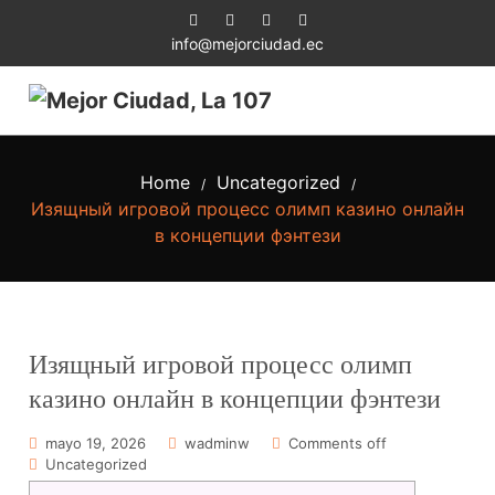
info@mejorciudad.ec
Home
Uncategorized
/
/
Изящный игровой процесс олимп казино онлайн
в концепции фэнтези
Изящный игровой процесс олимп
казино онлайн в концепции фэнтези
mayo 19, 2026
wadminw
Comments off
Uncategorized