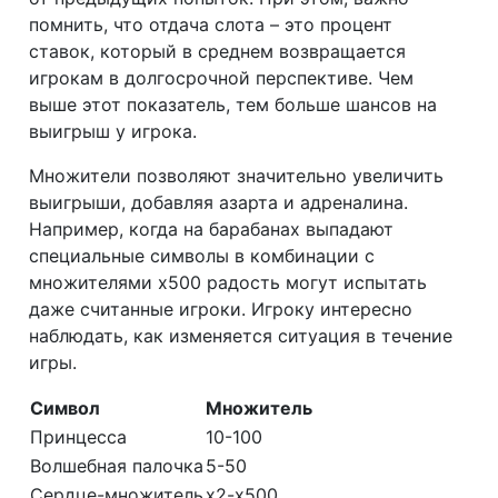
помнить, что отдача слота – это процент
ставок, который в среднем возвращается
игрокам в долгосрочной перспективе. Чем
выше этот показатель, тем больше шансов на
выигрыш у игрока.
Множители позволяют значительно увеличить
выигрыши, добавляя азарта и адреналина.
Например, когда на барабанах выпадают
специальные символы в комбинации с
множителями x500 радость могут испытать
даже считанные игроки. Игроку интересно
наблюдать, как изменяется ситуация в течение
игры.
Символ
Множитель
Принцесса
10-100
Волшебная палочка
5-50
Сердце-множитель
x2-x500