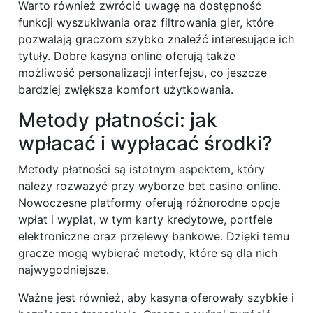
Warto również zwrócić uwagę na dostępność
funkcji wyszukiwania oraz filtrowania gier, które
pozwalają graczom szybko znaleźć interesujące ich
tytuły. Dobre kasyna online oferują także
możliwość personalizacji interfejsu, co jeszcze
bardziej zwiększa komfort użytkowania.
Metody płatności: jak
wpłacać i wypłacać środki?
Metody płatności są istotnym aspektem, który
należy rozważyć przy wyborze bet casino online.
Nowoczesne platformy oferują różnorodne opcje
wpłat i wypłat, w tym karty kredytowe, portfele
elektroniczne oraz przelewy bankowe. Dzięki temu
gracze mogą wybierać metody, które są dla nich
najwygodniejsze.
Ważne jest również, aby kasyna oferowały szybkie i