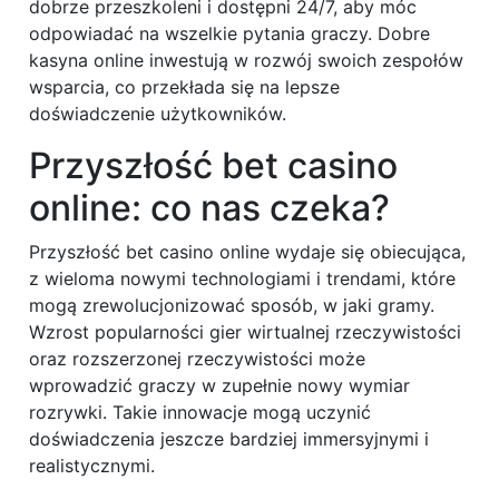
dobrze przeszkoleni i dostępni 24/7, aby móc
odpowiadać na wszelkie pytania graczy. Dobre
kasyna online inwestują w rozwój swoich zespołów
wsparcia, co przekłada się na lepsze
doświadczenie użytkowników.
Przyszłość bet casino
online: co nas czeka?
Przyszłość bet casino online wydaje się obiecująca,
z wieloma nowymi technologiami i trendami, które
mogą zrewolucjonizować sposób, w jaki gramy.
Wzrost popularności gier wirtualnej rzeczywistości
oraz rozszerzonej rzeczywistości może
wprowadzić graczy w zupełnie nowy wymiar
rozrywki. Takie innowacje mogą uczynić
doświadczenia jeszcze bardziej immersyjnymi i
realistycznymi.