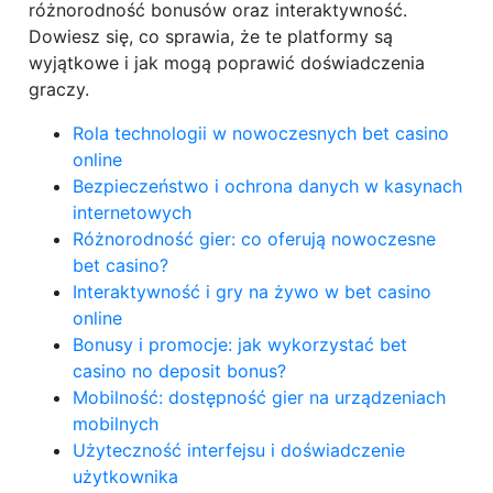
różnorodność bonusów oraz interaktywność.
Dowiesz się, co sprawia, że te platformy są
wyjątkowe i jak mogą poprawić doświadczenia
graczy.
Rola technologii w nowoczesnych bet casino
online
Bezpieczeństwo i ochrona danych w kasynach
internetowych
Różnorodność gier: co oferują nowoczesne
bet casino?
Interaktywność i gry na żywo w bet casino
online
Bonusy i promocje: jak wykorzystać bet
casino no deposit bonus?
Mobilność: dostępność gier na urządzeniach
mobilnych
Użyteczność interfejsu i doświadczenie
użytkownika