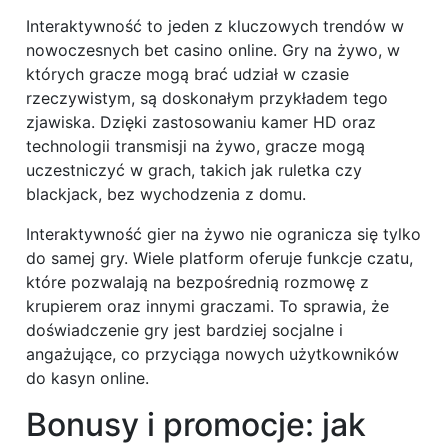
Interaktywność to jeden z kluczowych trendów w
nowoczesnych bet casino online. Gry na żywo, w
których gracze mogą brać udział w czasie
rzeczywistym, są doskonałym przykładem tego
zjawiska. Dzięki zastosowaniu kamer HD oraz
technologii transmisji na żywo, gracze mogą
uczestniczyć w grach, takich jak ruletka czy
blackjack, bez wychodzenia z domu.
Interaktywność gier na żywo nie ogranicza się tylko
do samej gry. Wiele platform oferuje funkcje czatu,
które pozwalają na bezpośrednią rozmowę z
krupierem oraz innymi graczami. To sprawia, że
doświadczenie gry jest bardziej socjalne i
angażujące, co przyciąga nowych użytkowników
do kasyn online.
Bonusy i promocje: jak