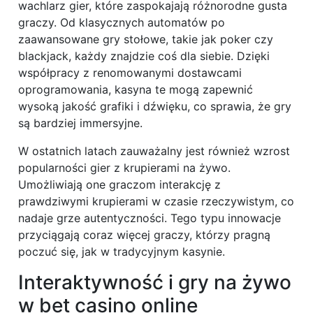
wachlarz gier, które zaspokajają różnorodne gusta
graczy. Od klasycznych automatów po
zaawansowane gry stołowe, takie jak poker czy
blackjack, każdy znajdzie coś dla siebie. Dzięki
współpracy z renomowanymi dostawcami
oprogramowania, kasyna te mogą zapewnić
wysoką jakość grafiki i dźwięku, co sprawia, że gry
są bardziej immersyjne.
W ostatnich latach zauważalny jest również wzrost
popularności gier z krupierami na żywo.
Umożliwiają one graczom interakcję z
prawdziwymi krupierami w czasie rzeczywistym, co
nadaje grze autentyczności. Tego typu innowacje
przyciągają coraz więcej graczy, którzy pragną
poczuć się, jak w tradycyjnym kasynie.
Interaktywność i gry na żywo
w bet casino online