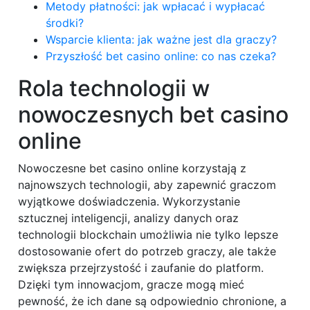
Metody płatności: jak wpłacać i wypłacać
środki?
Wsparcie klienta: jak ważne jest dla graczy?
Przyszłość bet casino online: co nas czeka?
Rola technologii w
nowoczesnych bet casino
online
Nowoczesne bet casino online korzystają z
najnowszych technologii, aby zapewnić graczom
wyjątkowe doświadczenia. Wykorzystanie
sztucznej inteligencji, analizy danych oraz
technologii blockchain umożliwia nie tylko lepsze
dostosowanie ofert do potrzeb graczy, ale także
zwiększa przejrzystość i zaufanie do platform.
Dzięki tym innowacjom, gracze mogą mieć
pewność, że ich dane są odpowiednio chronione, a