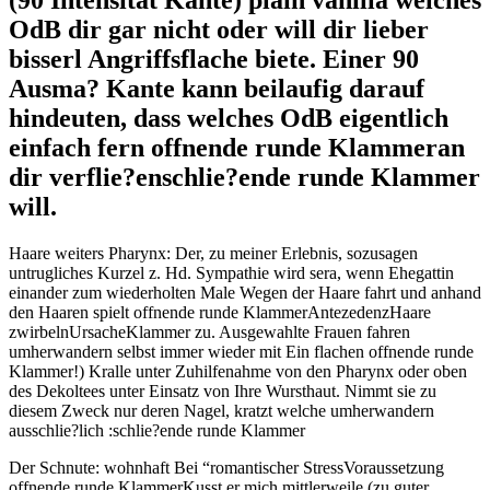
OdB dir gar nicht oder will dir lieber
bisserl Angriffsflache biete. Einer 90
Ausma? Kante kann beilaufig darauf
hindeuten, dass welches OdB eigentlich
einfach fern offnende runde Klammeran
dir verflie?enschlie?ende runde Klammer
will.
Haare weiters Pharynx: Der, zu meiner Erlebnis, sozusagen
untrugliches Kurzel z. Hd. Sympathie wird sera, wenn Ehegattin
einander zum wiederholten Male Wegen der Haare fahrt und anhand
den Haaren spielt offnende runde KlammerAntezedenzHaare
zwirbelnUrsacheKlammer zu.
Ausgewahlte Frauen fahren
umherwandern selbst immer wieder mit Ein flachen offnende runde
Klammer!) Kralle unter Zuhilfenahme von den Pharynx oder oben
des Dekoltees unter Einsatz von Ihre Wursthaut. Nimmt sie zu
diesem Zweck nur deren Nagel, kratzt welche umherwandern
ausschlie?lich :schlie?ende runde Klammer
Der Schnute: wohnhaft Bei “romantischer StressVoraussetzung
offnende runde KlammerKusst er mich mittlerweile (zu guter