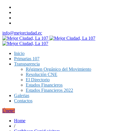
info@mejorciudad.ec
Inicio
Primarias 107
Transparencia
Régimen Orgánico del Movimiento
Resolución CNE
El Directorio
Estados Financieros
Estados Financieros 2022
Galerias
Contactos
Únete!
Home
/