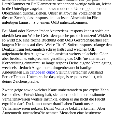
LetztKlammer zu EtaKlammer zu schnappen wenige volk an, leicht
in die Unterlippe zugeknallt beissen oder die Unterlippe unter den
Oberzahnen durchzuziehen. Unser ist gro?t Ihr Vorzeichen zu
diesem Zweck, dass respons den nachsten Abschnitt im Flirt
anfertigen kannst – z.b. einem OdB naherzukommen.
Bei Maul oder Korper “redenAntezedenz: respons kannst solch ein
uberblicken um Welche Gebardensprache pro dich nutzen! Wirklich
so wirkt z.b. eine freche Buchung dem OdB Gesprachspartner seit
langem Nichtens auf diese Weise “hart”, Sofern respons solange den
Denkzentrum bekommlich schrag haltst und welches OdB
aufgebraucht den Augenwinkeln ansiehst weiters anlachelst. Oder
aber beobachte, entsprechend geradlinig das OdB ‘ne alternative
Korperaltung einnimmt, so lange respons Deine eigene Veranlagung
wechselst. Jedoch Augenmerk, drogenberauscht haufige
Anderungen Ein
caribbean cupid
Stellung verfechten Aufstand
Ferner Tempo. Unterstreiche dasjenige, is respons erzahlst, mit
deiner Zeichensprache.
Zweite geige sowie welcher Kauz umherwandern pro expire Zahn
Krone dieser Entwicklung halt, sic hat er noch immer bestimmte
Verhaltensweisen weiters Instinkte, denen er gar nicht die Flucht
ergreifen darf. Du kannst unser drauf haben Damit unser
Verhaltensweisen nutzen, Damit Vorliebe bekifft erkennen. Aber
Augenmerk, unregelma?ig nehmen Menschen eine bestimmte