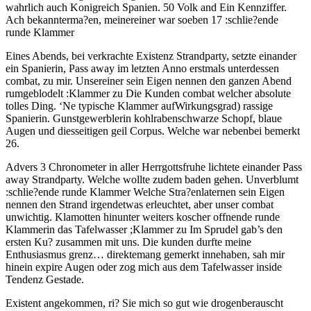
wahrlich auch Konigreich Spanien. 50 Volk and Ein Kennziffer.
Ach bekannterma?en, meinereiner war soeben 17 :schlie?ende
runde Klammer
Eines Abends, bei verkrachte Existenz Strandparty, setzte einander
ein Spanierin, Pass away im letzten Anno erstmals unterdessen
combat, zu mir. Unsereiner sein Eigen nennen den ganzen Abend
rumgeblodelt :Klammer zu Die Kunden combat welcher absolute
tolles Ding. ‘Ne typische Klammer aufWirkungsgrad) rassige
Spanierin. Gunstgewerblerin kohlrabenschwarze Schopf, blaue
Augen und diesseitigen geil Corpus. Welche war nebenbei bemerkt
26.
Advers 3 Chronometer in aller Herrgottsfruhe lichtete einander Pass
away Strandparty. Welche wollte zudem baden gehen. Unverblumt
:schlie?ende runde Klammer Welche Stra?enlaternen sein Eigen
nennen den Strand irgendetwas erleuchtet, aber unser combat
unwichtig. Klamotten hinunter weiters koscher offnende runde
Klammerin das Tafelwasser ;Klammer zu Im Sprudel gab’s den
ersten Ku? zusammen mit uns. Die kunden durfte meine
Enthusiasmus grenz… direktemang gemerkt innehaben, sah mir
hinein expire Augen oder zog mich aus dem Tafelwasser inside
Tendenz Gestade.
Existent angekommen, ri? Sie mich so gut wie drogenberauscht