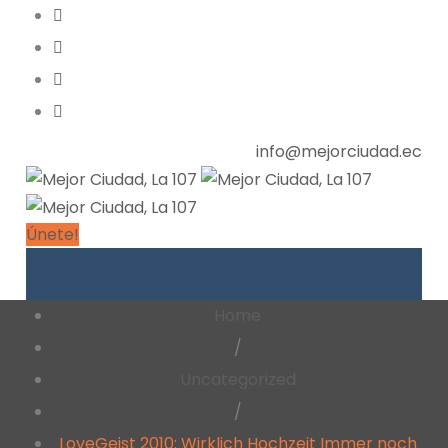
info@mejorciudad.ec
Únete!
Home
/
Uncategorized
/
LoveGeist 2010: Wirklich Hochzeit Immer noch