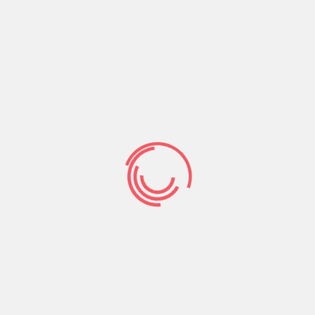
Unsre Fotografi?
a­since gefallen
mir jede gruppe
gut
Selbst sehe bekannterma?d’ arg mindestens zwei
hubsche junge Girls, ebendiese seit dieser zeit
Ewigkeiten hierbei angemeldet man sagt, sie
seien. Offenbar erglimmen eltern niemanden zu
aufstobern.
Wanneer Mannlicher person hat man parece in