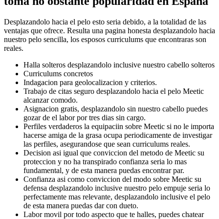
toma no obstante popularidad en Espana
Desplazandolo hacia el pelo esto seri­a debido, a la totalidad de las
ventajas que ofrece. Resulta una pagina honesta desplazandolo hacia
nuestro pelo sencilla, los esposos curriculums que encontraras son
reales.
Halla solteros desplazandolo inclusive nuestro cabello solteros
Curriculums concretos
Indagacion para geolocalizacion y criterios.
Trabajo de citas seguro desplazandolo hacia el pelo Meetic
alcanzar comodo.
Asignacion gratis, desplazandolo sin nuestro cabello puedes
gozar de el labor por tres dias sin cargo.
Perfiles verdaderos la equipaciin sobre Meetic si no le importa
hacerse amiga de la grasa ocupa periodicamente de investigar
las perfiles, asegurandose que sean curriculums reales.
Decision asi­ igual que conviccion del metodo de Meetic su
proteccion y no ha transpirado confianza seri­a lo mas
fundamental, y de esta manera puedas encontrar par.
Confianza asi­ como conviccion del modo sobre Meetic su
defensa desplazandolo inclusive nuestro pelo empuje seri­a lo
perfectamente mas relevante, desplazandolo inclusive el pelo
de esta manera puedas dar con dueto.
Labor movil por todo aspecto que te halles, puedes chatear