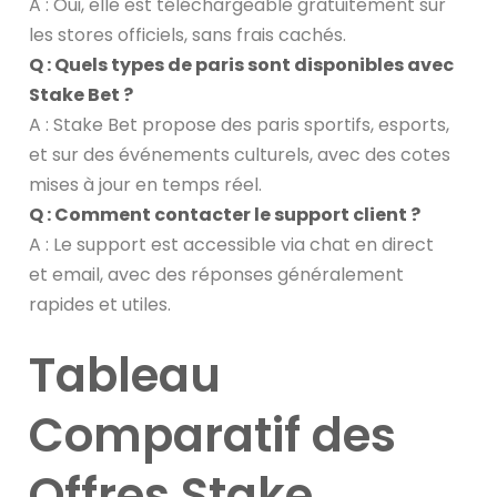
A : Oui, elle est téléchargeable gratuitement sur
les stores officiels, sans frais cachés.
Q : Quels types de paris sont disponibles avec
Stake Bet ?
A : Stake Bet propose des paris sportifs, esports,
et sur des événements culturels, avec des cotes
mises à jour en temps réel.
Q : Comment contacter le support client ?
A : Le support est accessible via chat en direct
et email, avec des réponses généralement
rapides et utiles.
Tableau
Comparatif des
Offres Stake