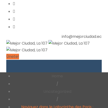
info@mejorciudad.ec
Únete!
Home
/
Uncategorized
/
Naviguez dans le Labyrinthe des Paris :