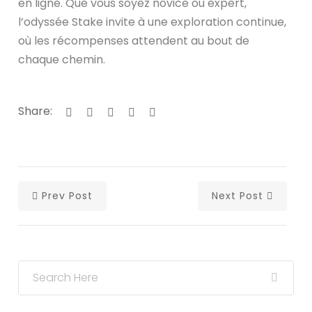
en ligne. Que vous soyez novice ou expert,
l’odyssée Stake invite à une exploration continue,
où les récompenses attendent au bout de
chaque chemin.
Share:
Prev Post
Next Post