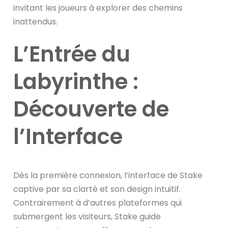
invitant les joueurs à explorer des chemins
inattendus.
L’Entrée du
Labyrinthe :
Découverte de
l’Interface
Dès la première connexion, l’interface de Stake
captive par sa clarté et son design intuitif.
Contrairement à d’autres plateformes qui
submergent les visiteurs, Stake guide