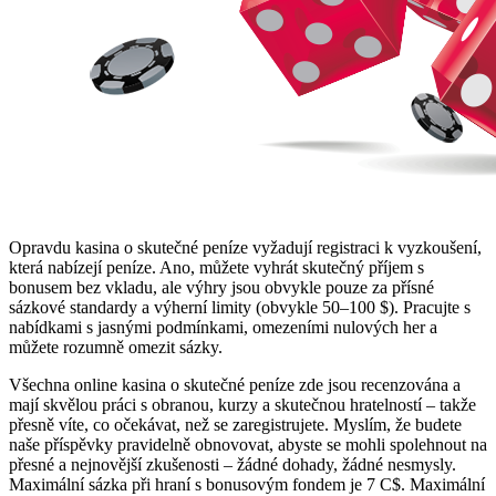
Opravdu kasina o skutečné peníze vyžadují registraci k vyzkoušení,
která nabízejí peníze. Ano, můžete vyhrát skutečný příjem s
bonusem bez vkladu, ale výhry jsou obvykle pouze za přísné
sázkové standardy a výherní limity (obvykle 50–100 $). Pracujte s
nabídkami s jasnými podmínkami, omezeními nulových her a
můžete rozumně omezit sázky.
Všechna online kasina o skutečné peníze zde jsou recenzována a
mají skvělou práci s obranou, kurzy a skutečnou hratelností – takže
přesně víte, co očekávat, než se zaregistrujete. Myslím, že budete
naše příspěvky pravidelně obnovovat, abyste se mohli spolehnout na
přesné a nejnovější zkušenosti – žádné dohady, žádné nesmysly.
Maximální sázka při hraní s bonusovým fondem je 7 C$. Maximální