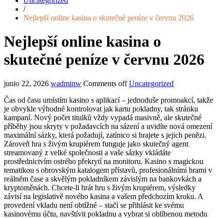
Uncategorized
/
Nejlepší online kasina o skutečné peníze v červnu 2026
Nejlepší online kasina o
skutečné peníze v červnu 2026
junio 22, 2026
wadminw
Comments off
Uncategorized
Čas od času umístím kasino s aplikací – jednoduše promoakcí, takže
je obvykle výhodné kontrolovat jak kartu pokladny, tak stránku
kampaní. Nový počet titulků vždy vypadá masivně, ale skutečné
příběhy jsou skryty v požadavcích na sázení a uvidíte nová omezení
maximální sázky, která požadují, zatímco si hrajete s jejich penězi.
Zároveň hra s živým krupiérem funguje jako skutečný agent
streamovaný z velké společnosti a vaše sázky vkládáte
prostřednictvím ostrého překrytí na monitoru.
Kasino s magickou
tematikou s obrovským katalogem přístavů, profesionálními hrami v
reálném čase a skvělým pokladníkem závislým na bankovkách a
kryptoměnách. Chcete-li hrát hru s živým krupiérem, výsledky
závisí na legislativě nového kasina a vašem předchozím kroku. A
provedení vkladu není obtížné – stačí se přihlásit ke svému
kasinovému účtu, navštívit pokladnu a vybrat si oblíbenou metodu