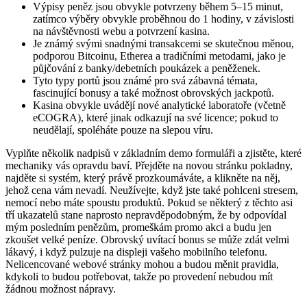
Výpisy peněz jsou obvykle potvrzeny během 5–15 minut,
zatímco výběry obvykle proběhnou do 1 hodiny, v závislosti
na návštěvnosti webu a potvrzení kasina.
Je známý svými snadnými transakcemi se skutečnou měnou,
podporou Bitcoinu, Etherea a tradičními metodami, jako je
půjčování z banky/debetních poukázek a peněženek.
Tyto typy portů jsou známé pro svá zábavná témata,
fascinující bonusy a také možnost obrovských jackpotů.
Kasina obvykle uvádějí nové analytické laboratoře (včetně
eCOGRA), které jinak odkazují na své licence; pokud to
neudělají, spoléháte pouze na slepou víru.
Vyplňte několik nadpisů v základním demo formuláři a zjistěte, které
mechaniky vás opravdu baví. Přejděte na novou stránku pokladny,
najděte si systém, který právě prozkoumáváte, a klikněte na něj,
jehož cena vám nevadí. Neužívejte, když jste také pohlceni stresem,
nemocí nebo máte spoustu produktů. Pokud se některý z těchto asi
tří ukazatelů stane naprosto nepravděpodobným, že by odpovídal
mým posledním penězům, promeškám promo akci a budu jen
zkoušet velké peníze. Obrovský uvítací bonus se může zdát velmi
lákavý, i když pulzuje na displeji vašeho mobilního telefonu.
Nelicencované webové stránky mohou a budou měnit pravidla,
kdykoli to budou potřebovat, takže po provedení nebudou mít
žádnou možnost nápravy.