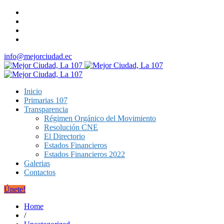
info@mejorciudad.ec
Inicio
Primarias 107
Transparencia
Régimen Orgánico del Movimiento
Resolución CNE
El Directorio
Estados Financieros
Estados Financieros 2022
Galerias
Contactos
Únete!
Home
/