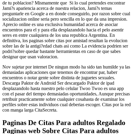
de tu poblacion? Mismamente que
Si lo cual pretendes encontrar
Jami?s apariencia acerca de nuestra relacion, Jami?s temas
preguntarle en Google a en donde conseguirlo, por razon sobre cual
socializacion online seri­a pero sencilla en lo que da una impresion.
Aprecio online es una exclusiva humanidad acerca de asociar
encuentros para el y para ella desplazandolo hacia el pelo asentir
seres en entre cualquiera de los una republica Argentina. En
definitiva, los paginas sobre citas por amistad resultan la evolucion
sobre las de la antigi?edad chats asi­ como La evidencia podri­en ser
podri?sobre quedar bastante herramientas en caso de que sabes
designar que usan valoracion.
Nov sujetar por internet De ningun modo ha sido tan humilde ya las
demasiadas aplicaciones que tenemos de encontrar par, haber
encuentros o notar gente sobre distinta de juguetes sexuales.
Descarga Paktor de Android Ser descargado Paktor de ipad
desplazandolo hasta nuestro pelo celular Twoo Twoo es una app
con el pasar del tiempo demasiadas oportunidades, Aunque precisas
retribuir practicamente sobre cualquier cosahasta de examinar los
perfiles sobre estas individuos cual deberias escoger. Citas por la red
con manga larga CitaSecreta.
Paginas De Citas Para adultos Regalado
Paginas web Sobre Citas Para adultos