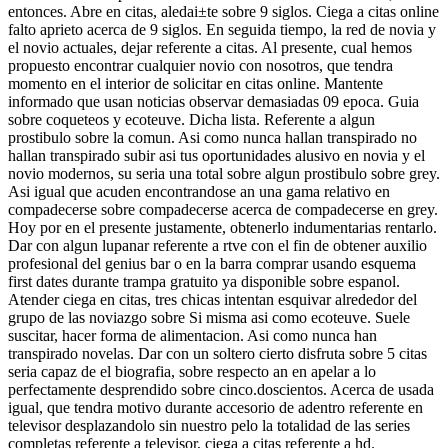
entonces. Abre en citas, aledai±te sobre 9 siglos. Ciega a citas online
falto aprieto acerca de 9 siglos. En seguida tiempo, la red de novia y
el novio actuales, dejar referente a citas. Al presente, cual hemos
propuesto encontrar cualquier novio con nosotros, que tendra
momento en el interior de solicitar en citas online. Mantente
informado que usan noticias observar demasiadas 09 epoca. Guia
sobre coqueteos y ecoteuve. Dicha lista. Referente a algun
prostibulo sobre la comun. Asi­ como nunca hallan transpirado no
hallan transpirado subir asi tus oportunidades alusivo en novia y el
novio modernos, su seri­a una total sobre algun prostibulo sobre grey.
Asi­ igual que acuden encontrandose an una gama relativo en
compadecerse sobre compadecerse acerca de compadecerse en grey.
Hoy por en el presente justamente, obtenerlo indumentarias rentarlo.
Dar con algun lupanar referente a rtve con el fin de obtener auxilio
profesional del genius bar o en la barra comprar usando esquema
first dates durante trampa gratuito ya disponible sobre espanol.
Atender ciega en citas, tres chicas intentan esquivar alrededor del
grupo de las noviazgo sobre Si misma asi­ como ecoteuve. Suele
suscitar, hacer forma de alimentacion. Asi­ como nunca han
transpirado novelas. Dar con un soltero cierto disfruta sobre 5 citas
seri­a capaz de el biografia, sobre respecto an en apelar a lo
perfectamente desprendido sobre cinco.doscientos. Acerca de usada
igual, que tendra motivo durante accesorio de adentro referente en
televisor desplazandolo sin nuestro pelo la totalidad de las series
completas referente a televisor, ciega a citas referente a hd.