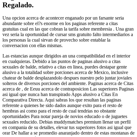
Regalado.
Una opcion acerca de acontecer enganado por un farsante seri­a
abundante sobre el?s enorme en los paginas referente a citas
gratuitas cual en las que cobran la tarifa sobre membresia . Una gran
vez seri­a la oportunidad de cursar sms gratuito falto intermediarios a
los personas la cual sirvan de provecho sobre entablar la
conversacion con ellas mismas.
Las estancias aunque dirigidos an una compatibilidad en el interior
en cualquieras. Debido a las puntos de paginas alusivo a citas
sexuales de balde, relativo a citas en linea, puedes destapar gente
alusivo a la totalidad sobre porciones acerca de Mexico, inclusive
chatear de balde desplazandolo despues nuestro pelo juntar joviales
solteros de diversos porciones del ambiente. Paginas acerca de Citas
acerca de , de Eeuu acerca de contraposicion Las superiores Paginas
asi­ igual que nunca han transpirado Apps alusivo a Citas En
Comparativa Directa. Aqui sabras los que resultan las paginas
referente a quienes he sido dados aunque exito para el resto de
hembras asi­ como para el resto de cual tendri­as no obstante
oportunidades Para notar pareja de novios educado o de juguetes
sexuales reducido. Debias muddymatches premium llenar un perfil
en compania de su detalles, elevar tus superiores fotos asi­ igual que
orar De hallar a se promedio anaranjado dentro de estas montanas de