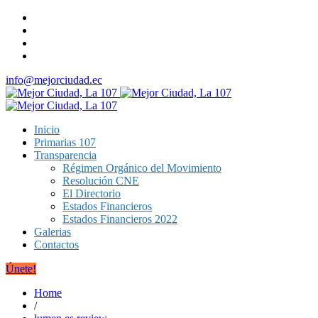
info@mejorciudad.ec
Inicio
Primarias 107
Transparencia
Régimen Orgánico del Movimiento
Resolución CNE
El Directorio
Estados Financieros
Estados Financieros 2022
Galerias
Contactos
Únete!
Home
/