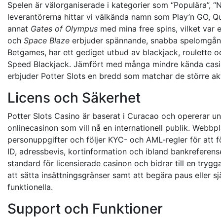
Spelen är välorganiserade i kategorier som “Populära”, “
leverantörerna hittar vi välkända namn som Play’n GO, Q
annat
Gates of Olympus
med mina free spins, vilket var 
och
Space Blaze
erbjuder spännande, snabba spelomgånga
Betgames, har ett gediget utbud av blackjack, roulette o
Speed Blackjack. Jämfört med många mindre kända casino
erbjuder Potter Slots en bredd som matchar de större a
Licens och Säkerhet
Potter Slots Casino är baserat i Curacao och opererar und
onlinecasinon som vill nå en internationell publik. Webb
personuppgifter och följer KYC- och AML-regler för att fö
ID, adressbevis, kortinformation och ibland bankreferen
standard för licensierade casinon och bidrar till en trygg
att sätta insättningsgränser samt att begära paus eller 
funktionella.
Support och Funktioner