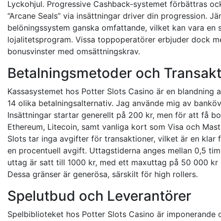
Lyckohjul. Progressive Cashback-systemet förbättras ock
“Arcane Seals” via insättningar driver din progression. 
belöningssystem ganska omfattande, vilket kan vara en st
lojalitetsprogram. Vissa toppoperatörer erbjuder dock me
bonusvinster med omsättningskrav.
Betalningsmetoder och Transakt
Kassasystemet hos Potter Slots Casino är en blandning av
14 olika betalningsalternativ. Jag använde mig av banköver
Insättningar startar generellt på 200 kr, men för att få b
Ethereum, Litecoin, samt vanliga kort som Visa och Maste
Slots tar inga avgifter för transaktioner, vilket är en kl
en procentuell avgift. Uttagstiderna anges mellan 0,5 tim
uttag är satt till 1000 kr, med ett maxuttag på 50 000 kr
Dessa gränser är generösa, särskilt för high rollers.
Spelutbud och Leverantörer
Spelbiblioteket hos Potter Slots Casino är imponerande 