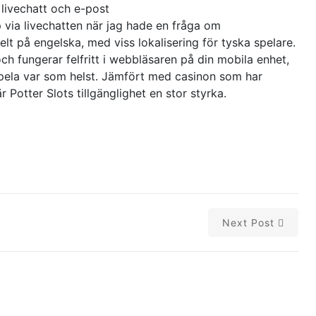
 livechatt och e-post
 via livechatten när jag hade en fråga om
lt på engelska, med viss lokalisering för tyska spelare.
h fungerar felfritt i webbläsaren på din mobila enhet,
spela var som helst. Jämfört med casinon som har
 Potter Slots tillgänglighet en stor styrka.
Next Post