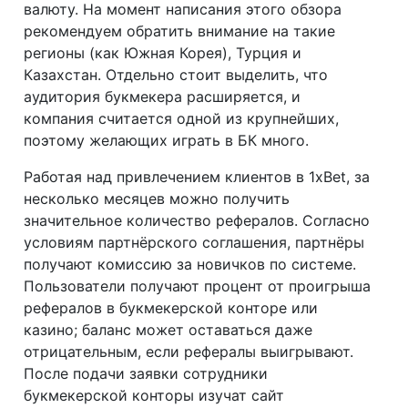
валюту. На момент написания этого обзора
рекомендуем обратить внимание на такие
регионы (как Южная Корея), Турция и
Казахстан. Отдельно стоит выделить, что
аудитория букмекера расширяется, и
компания считается одной из крупнейших,
поэтому желающих играть в БК много.
Работая над привлечением клиентов в 1xBet, за
несколько месяцев можно получить
значительное количество рефералов. Согласно
условиям партнёрского соглашения, партнёры
получают комиссию за новичков по системе.
Пользователи получают процент от проигрыша
рефералов в букмекерской конторе или
казино; баланс может оставаться даже
отрицательным, если рефералы выигрывают.
После подачи заявки сотрудники
букмекерской конторы изучат сайт