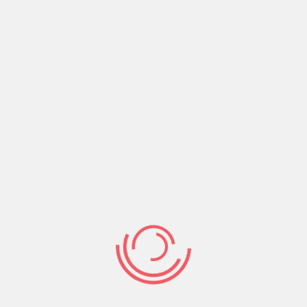
nehmen, abhängig von der Effizienz des Betify-
Supportteams. Es ist wichtig, während dieses
Prozesses geduldig zu sein und bei Bedarf den
Support zu kontaktieren.
Sicherheit beim
betify login
Die Sicherheit Ihrer persönlichen und finanziellen
Daten ist von größter Bedeutung, insbesondere
wenn es um Online-Glücksspiele geht. Betify
setzt eine Reihe von Sicherheitsmaßnahmen ein,
um seine Benutzer zu schützen. Diese
Maßnahmen umfassen die Verwendung von