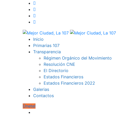
Inicio
Primarias 107
Transparencia
Régimen Orgánico del Movimiento
Resolución CNE
El Directorio
Estados Financieros
Estados Financieros 2022
Galerias
Contactos
Únete!