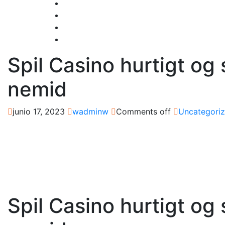
Spil Casino hurtigt og
nemid
junio 17, 2023
wadminw
Comments off
Uncategori
Spil Casino hurtigt og