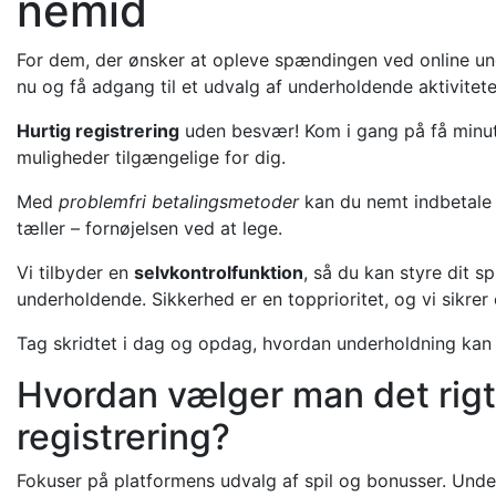
nemid
For dem, der ønsker at opleve spændingen ved online unde
nu og få adgang til et udvalg af underholdende aktivitet
Hurtig registrering
uden besvær! Kom i gang på få minut
muligheder tilgængelige for dig.
Med
problemfri betalingsmetoder
kan du nemt indbetale 
tæller – fornøjelsen ved at lege.
Vi tilbyder en
selvkontrolfunktion
, så du kan styre dit s
underholdende. Sikkerhed er en topprioritet, og vi sikrer
Tag skridtet i dag og opdag, hvordan underholdning kan 
Hvordan vælger man det rigt
registrering?
Fokuser på platformens udvalg af spil og bonusser. Unders