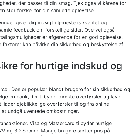
gheder, der passer til din smag. Tjek også vilkårene for
n stor forskel for din samlede oplevelse.
nger giver dig indsigt i tjenestens kvalitet og
samle feedback om forskellige sider. Overvej også
etalingsmuligheder er afgørende for en god oplevelse.
e faktorer kan påvirke din sikkerhed og beskyttelse af
ikre for hurtige indskud og
rsel. Den er populær blandt brugere for sin sikkerhed og
lge en bank, der tilbyder direkte overførsler og laver
llader øjeblikkelige overførsler til og fra online
or at undgå uventede omkostninger.
ransaktioner. Visa og Mastercard tilbyder hurtige
CVV og 3D Secure. Mange brugere sætter pris på