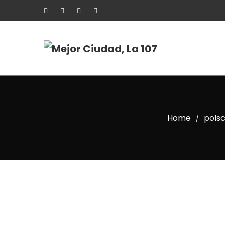
Home
pols
/