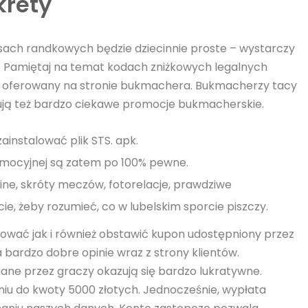
krety
ach randkowych będzie dziecinnie proste – wystarczy
. Pamiętaj na temat kodach zniżkowych legalnych
 oferowany na stronie bukmachera. Bukmacherzy tacy
erują też bardzo ciekawe promocje bukmacherskie.
ainstalować plik STS. apk.
mocyjnej są zatem po 100% pewne.
ine, skróty meczów, fotorelacje, prawdziwe
cie, żeby rozumieć, co w lubelskim sporcie piszczy.
iować jak i również obstawić kupon udostępniony przez
a bardzo dobre opinie wraz z strony klientów.
ane przez graczy okazują się bardzo lukratywne.
iu do kwoty 5000 złotych. Jednocześnie, wypłata