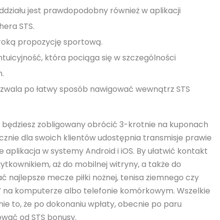
ziału jest prawdopodobny również w aplikacji
hera STS.
roką propozycję sportową.
ntuicyjność, która pociąga się w szczególności
.
n pozwala po łatwy sposób nawigować wewnątrz STS
m będziesz zobligowany obrócić 3-krotnie na kuponach
znie dla swoich klientów udostępnia transmisje prawie
 aplikacja w systemy Android i iOS. By ułatwić kontakt
kownikiem, aż do mobilnej witryny, a także do
 najlepsze mecze piłki nożnej, tenisa ziemnego czy
 na komputerze albo telefonie komórkowym. Wszelkie
ie to, że po dokonaniu wpłaty, obecnie po paru
ować od STS bonusy.