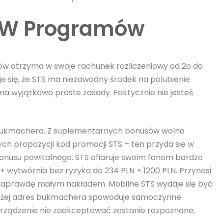
s W Programów
ów otrzyma w swoje rachunek rozliczeniowy od 2o do
je się, że STS ma niezawodny środek na polubienie
 wyjątkowo proste zasady. Faktycznie nie jesteś
bukmachera. Z suplementarnych bonusów wolno
tych propozycji kod promocji STS – ten przyda się w
 bonusu powitalnego. STS ofiaruje swoim fanom bardzo
 wytwórnia bez ryzyka do 234 PLN + 1200 PLN. Przynosi
 naprawdę małym nakładem. Mobilne STS wydaje się być
niżej adres bukmachera spowoduje samoczynne
 urządzenie nie zaakceptować zostanie rozpoznane,