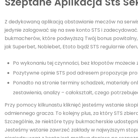
Szeptane Aplikacja Sts Se
Z dedykowaną aplikacją obstawianie meczów na serwis
jedynie zalogować się na swe konto STS i zadecydować
bukmacherów, które podwyższą Twój bonus powitalny,
jak Superbet, Noblebet, Etoto bądź STS regularnie of
Po wykonaniu tej czynności, bez kłopotów możecie z
Pozytywne opinie STS pod adresem propozycje pro
Ponadto na stronie terminy schadzek, materiały onl
zestawienia, analizy – całokształt, czego potrzebuje
Przy pomocy kilkunastu kliknięć jesteśmy wstanie skop
odmiennego gracza. To kolejny plus, za który STS zbier
Szczególnie, że niektóre typy bukmacherskie udostępni
Jesteśmy wstanie zawrzeć zakłady w najwyższym stopn