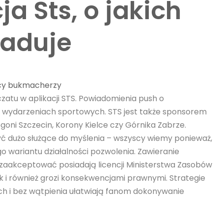
ja Sts, o jakich
iaduje
cy bukmacherzy
zatu w aplikacji STS. Powiadomienia push o
h wydarzeniach sportowych. STS jest także sponsorem
ogoni Szczecin, Korony Kielce czy Górnika Zabrze.
yć dużo służące do myślenia – wszyscy wiemy ponieważ,
go wariantu działalności pozwolenia. Zawieranie
 zaakceptować posiadają licencji Ministerstwa Zasobów
k i również grozi konsekwencjami prawnymi. Strategie
ych i bez wątpienia ułatwiają fanom dokonywanie