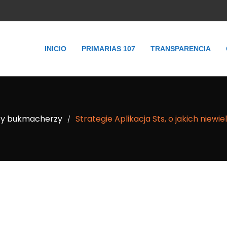
INICIO
PRIMARIAS 107
TRANSPARENCIA
cy bukmacherzy
Strategie Aplikacja Sts, o jakich niewie
/