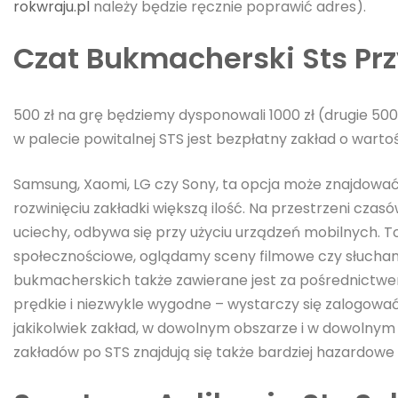
rokwraju.pl
należy będzie ręcznie poprawić adres).
Czat Bukmacherski Sts Prz
500 zł na grę będziemy dysponowali 1000 zł (drugie 5
w palecie powitalnej STS jest bezpłatny zakład o wartośc
Samsung, Xaomi, LG czy Sony, ta opcja może znajdować 
rozwinięciu zakładki większą ilość. Na przestrzeni czasó
uciechy, odbywa się przy użyciu urządzeń mobilnych.
społecznościowe, oglądamy sceny filmowe czy słuchamy 
bukmacherskich także zawierane jest za pośrednictwem 
prędkie i niezwykle wygodne – wystarczy się zalogować
jakikolwiek zakład, w dowolnym obszarze i w dowoln
zakładów po STS znajdują się także bardziej hazardowe 