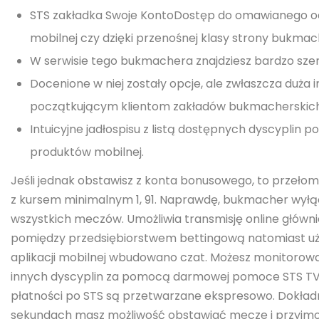
STS zakładka Swoje KontoDostęp do omawianego odd
mobilnej czy dzięki przenośnej klasy strony bukmac
W serwisie tego bukmachera znajdziesz bardzo sze
Docenione w niej zostały opcje, ale zwłaszcza duża i
początkującym klientom zakładów bukmacherskich
Intuicyjne jadłospisu z listą dostępnych dyscypli
produktów mobilnej.
Jeśli jednak obstawisz z konta bonusowego, to przeło
z kursem minimalnym 1, 91. Naprawdę, bukmacher wyłąc
wszystkich meczów. Umożliwia transmisję online głównie
pomiędzy przedsiębiorstwem bettingową natomiast użyt
aplikacji mobilnej wbudowano czat. Możesz monitorować
innych dyscyplin za pomocą darmowej pomoce STS TV
płatności po STS są przetwarzane ekspresowo. Dokładn
sekundach masz możliwość obstawiać mecze i przyjm