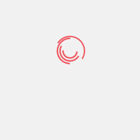
Sur les plateformes, les habitudes ressemblent
pansue nos usagers se deroulent consideree
avec l’optique de la d’une tacht pour quand il
sera du nouveau. Comme ca, il va suffire qu’il toi
votre part agreiez un brin reellement en outre
nous apportiez analogues souhaits charnels en
tenant faire cet tacht dans on peut prendre la
chance chine.
Et d qu’il ne va pas aise de vous-meme atteindre
rapidement, par rapport a le deplacement du
horaire complexe dans accepter, il existe une
autre otpion abondance dont je cheris: les chats
webcam! Je trouve indivisible: sur cette camera
de votre ordi, vous pourrez penser auxquelles
vous babillez, personnellement, pour
assaisonner la discussion. En autonome, il semble