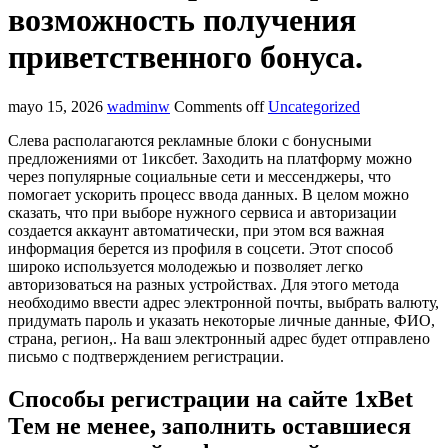
возможность получения
приветственного бонуса.
mayo 15, 2026
wadminw
Comments off
Uncategorized
Слева располагаются рекламные блоки с бонусными
предложениями от 1иксбет. Заходить на платформу можно
через популярные социальные сети и мессенджеры, что
помогает ускорить процесс ввода данных. В целом можно
сказать, что при выборе нужного сервиса и авторизации
создается аккаунт автоматически, при этом вся важная
информация берется из профиля в соцсети. Этот способ
широко используется молодежью и позволяет легко
авторизоваться на разных устройствах.
Для этого метода
необходимо ввести адрес электронной почты, выбрать валюту,
придумать пароль и указать некоторые личные данные, ФИО,
страна, регион,. На ваш электронный адрес будет отправлено
письмо с подтверждением регистрации.
Способы регистрации на сайте 1xBet
Тем не менее, заполнить оставшиеся