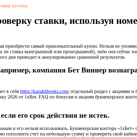
номер купона.
оверку ставки, используя номе
ая приобрести самый привлекательный купон. Нельзя не упомяну
ыла ли ставка выигрышной или проигрышной), либо она сейчас 
ого дня приводит к аннулированию сравнений результатов.
апример, компания Бет Виннер вознагра
ет в себя
https://kazakhbooks.com/
отдельный раздел с акциями и б
ку 2026 от 1xBet. FAQ по бонусам и акциям букмекерских конто
сли его срок действия не истек.
льным и его нельзя использовать. Букмекерская контора «1xБет
о пополнить счет на небольшую сумму и проверить свой кабинет 