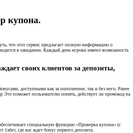
р купона.
ть, что этот сервис предлагает полную информацию о
находится в ожидании. Каждый день игроки имеют возможность
ждает своих клиентов за депозиты,
онусами, доступными как за пополнение, так и без него. Ранее
р Это поможет пользователю понять, действует ли промокод на
» обеспечивает специальную функцию «Проверка купона» (с
1хбет, где вас ждет бонус первого депозита.