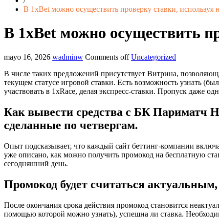
/
В 1xBet можно осуществить проверку ставки, используя 
В 1xBet можно осуществить пр
mayo 16, 2026
wadminw
Comments off
Uncategorized
В числе таких предложений присутствует Витрина, позволяющ
текущем статусе игровой ставки. Есть возможность узнать (б
участвовать в 1xRace, делая экспресс-ставки.
Пропуск даже одн
Как вывести средства с БК Париматч Н
сделанные по четвергам.
Опыт подсказывает, что каждый сайт беттинг-компании включа
уже описано, как можно получить промокод на бесплатную став
сегодняшний день.
Промокод будет считаться актуальным, е
После окончания срока действия промокод становится неактуа
помощью которой можно узнать), успешна ли ставка. Необходим