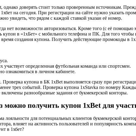
, однако доверять стоит только проверенным источникам. Преж
1хбет на сегодня. При регистрации на сайте нужно указать про
жно увидеть, что рядом с каждой ставкой указан её номер.
огда нет возможности авторизоваться. Кроме того (с её помощью
ь купон в «1xБет» с мобильного телефона и ПК. Для того чтобы
 время создания купона. Получить действующие промокоды в 1xB
уса.
ых участвует определенная футбольная команда или спортсмен.
о ознакомиться в личном кабинете.
. Проверка купона в БК 1xBet выполняется сразу при регистрац
е менее трех событий. Проверка купона 1xStavka по номеру Кажд
е включены разнообразные задания от букмекерской конторы.
з можно получить купон 1xBet для учас
а лояльности для потенциальных клиентов букмекерской конторы
тора, влияет на активность пользователей и популярность комп
нт в 1хбет?