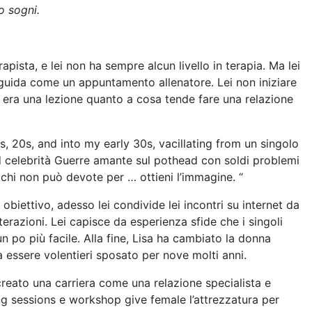
o sogni.
sta, e lei non ha sempre alcun livello in terapia. Ma lei
i guida come un appuntamento allenatore. Lei non iniziare
 era una lezione quanto a cosa tende fare una relazione
s, 20s, and into my early 30s, vacillating from un singolo
d celebrità Guerre amante sul pothead con soldi problemi
chi non può devote per … ottieni l’immagine. “
biettivo, adesso lei condivide lei incontri su internet da
erazioni. Lei capisce da esperienza sfide che i singoli
n po più facile. Alla fine, Lisa ha cambiato la donna
essere volentieri sposato per nove molti anni.
 creato una carriera come una relazione specialista e
 sessions e workshop give female l’attrezzatura per