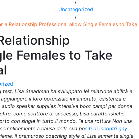
/
Uncategorized
/
r e Relationship Professional allow Single Females to Take
Relationship
gle Females to Take
al
rized
est, Lisa Steadman ha sviluppato lei relazione abilità e
 raggiungere il loro potenziale innamorato, esistenza e
l audio speaker supplies intensive boot campi per donne
Inoltre, come scrittore di successo, Lisa caratteristiche
to con single in tutto il mondo. “è una rottura Non una
e semplicemente a causa della sua po
siti di incontri gay
sieme, il premuroso coaching style di Lisa aumenta single