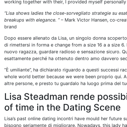
working together with their, I provided myself personally
“Lisa shows ladies the close-sorvegliato strategie su es
breakups with elegance. “
– Mark Victor Hansen, co-creat
brand
Dopo essere allenato da Lisa, un singolo donna scoperto
di rimettersi in forma e change from a size 16 a a size 6. 
nuovo ragazza, guardare radioso e sensazione sicuro. Que
esattamente perché ha ottenuto dentro amo davvero secto
“È umiliante”, ha dichiarato riguardo a questi successi rac
whole world better because we were been proprio qui. A 
altre persone, e presto tu guardalo ha luogo prima del tuo
Lisa Steadman rende possib
of time in the Dating Scene
Lisa’s past online dating incontri have mould her future
bisogno seriamente di migliorare. Nowadays, this lady ha