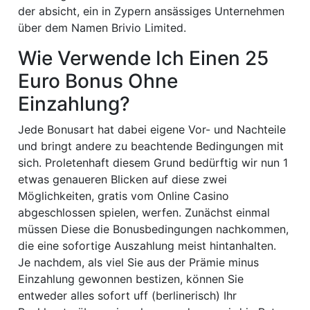
der absicht, ein in Zypern ansässiges Unternehmen
über dem Namen Brivio Limited.
Wie Verwende Ich Einen 25
Euro Bonus Ohne
Einzahlung?
Jede Bonusart hat dabei eigene Vor- und Nachteile
und bringt andere zu beachtende Bedingungen mit
sich. Proletenhaft diesem Grund bedürftig wir nun 1
etwas genaueren Blicken auf diese zwei
Möglichkeiten, gratis vom Online Casino
abgeschlossen spielen, werfen. Zunächst einmal
müssen Diese die Bonusbedingungen nachkommen,
die eine sofortige Auszahlung meist hintanhalten.
Je nachdem, als viel Sie aus der Prämie minus
Einzahlung gewonnen bestizen, können Sie
entweder alles sofort uff (berlinerisch) Ihr