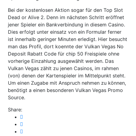
Bei der kostenlosen Aktion sogar für den Top Slot
Dead or Alive 2. Denn im nächsten Schritt eröffnet
jener Spieler ein Bankverbindung in diesem Casino.
Dies erfolgt unter einsatz von ein Formular ferner
ist innerhalb geringer Minuten erledigt. Hier besucht
man das Profil, dort koennte der Vulkan Vegas No
Deposit Rabatt Code für chip 50 Freispiele ohne
vorherige Einzahlung ausgewählt werden. Das
Vulkan Vegas zählt zu jenen Casinos, im rahmen
(von) denen der Kartenspieler im Mittelpunkt steht.
Um einen Zugabe mit Anspruch nehmen zu können,
benötigt a einen besonderen Vulkan Vegas Promo
Source.
Share: