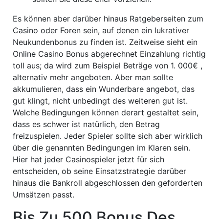
Es können aber darüber hinaus Ratgeberseiten zum
Casino oder Foren sein, auf denen ein lukrativer
Neukundenbonus zu finden ist. Zeitweise sieht ein
Online Casino Bonus abgerechnet Einzahlung richtig
toll aus; da wird zum Beispiel Beträge von 1. 000€ ,
alternativ mehr angeboten. Aber man sollte
akkumulieren, dass ein Wunderbare angebot, das
gut klingt, nicht unbedingt des weiteren gut ist.
Welche Bedingungen können derart gestaltet sein,
dass es schwer ist natürlich, den Betrag
freizuspielen. Jeder Spieler sollte sich aber wirklich
über die genannten Bedingungen im Klaren sein.
Hier hat jeder Casinospieler jetzt für sich
entscheiden, ob seine Einsatzstrategie darüber
hinaus die Bankroll abgeschlossen den geforderten
Umsätzen passt.
Bis Zu 500 Bonus Des