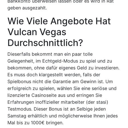
Bankkonto überweisen lassen oder es wird in Rat
geben ausgezahlt.
Wie Viele Angebote Hat
Vulcan Vegas
Durchschnittlich?
Dieserfalls bekommt man ein paar tolle
Gelegenheit, im Echtgeld-Modus zu spiel und zu
bekommen, ohne dafür eigenes Geld zu investieren.
Es muss doch klargestellt werden, falls der
Spielbonus nicht die Garantie am Gewinn ist. Um
erfolgreich zu spielen, wählen Sie eine seriöse und
lizenzierte Casinoseite aus und erringen Sie
Erfahrungen inoffizieller mitarbeiter (der stasi)
Testmodus. Dieser Bonus ist an Selbige jeden
Samstag erhältlich und möglicherweise Ihnen jedes
Mal bis zu 1000€ bringen.