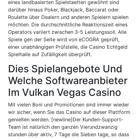
eines landbasierten Spielstaetten gewöhnt sind
darüber hinaus Poker, Blackjack, Baccarat oder
Roulette über Dealern und anderen Spielern spielen
möchten. Die durchschnittliche Reaktionszeit eines
Operators variiert zwischen 3-5 Leistungssoll. Alle
Spiele gen der Seite wird von eCOGRA geprüft,
einer unabhängigen Prüfstelle, die Casino Echtgeld
Spielhalle auf Zufälligkeit überprüft.
Dies Spielangebote Und
Welche Softwareanbieter
Im Vulkan Vegas Casino
Mit vielen Boni und Promotionen sind immer wieder
wir sicher, wenn Sie das Casino auf dieser Plattform
genießen werden. [newline]Der Kunden-Support-
Team ist natürlich den ganzen Vierundzwanzig
stunden über aktiv, 7 Tage die Sieben tage, so dass