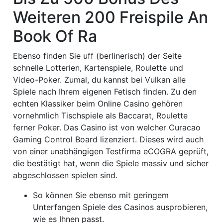
Weiteren 200 Freispile An
Book Of Ra
Ebenso finden Sie uff (berlinerisch) der Seite
schnelle Lotterien, Kartenspiele, Roulette und
Video-Poker. Zumal, du kannst bei Vulkan alle
Spiele nach Ihrem eigenen Fetisch finden. Zu den
echten Klassiker beim Online Casino gehören
vornehmlich Tischspiele als Baccarat, Roulette
ferner Poker. Das Casino ist von welcher Curacao
Gaming Control Board lizenziert. Dieses wird auch
von einer unabhängigen Testfirma eCOGRA geprüft,
die bestätigt hat, wenn die Spiele massiv und sicher
abgeschlossen spielen sind.
So können Sie ebenso mit geringem
Unterfangen Spiele des Casinos ausprobieren,
wie es Ihnen passt.