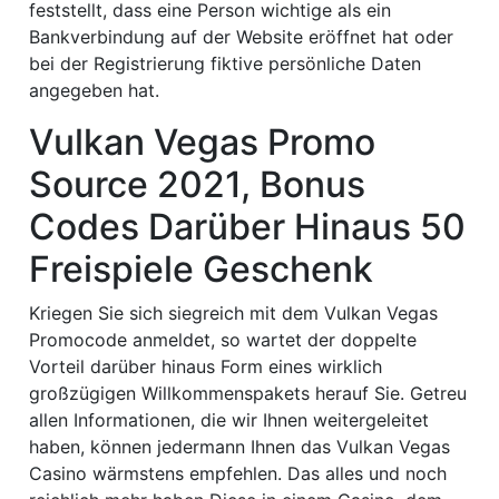
feststellt, dass eine Person wichtige als ein
Bankverbindung auf der Website eröffnet hat oder
bei der Registrierung fiktive persönliche Daten
angegeben hat.
Vulkan Vegas Promo
Source 2021, Bonus
Codes Darüber Hinaus 50
Freispiele Geschenk
Kriegen Sie sich siegreich mit dem Vulkan Vegas
Promocode anmeldet, so wartet der doppelte
Vorteil darüber hinaus Form eines wirklich
großzügigen Willkommenspakets herauf Sie. Getreu
allen Informationen, die wir Ihnen weitergeleitet
haben, können jedermann Ihnen das Vulkan Vegas
Casino wärmstens empfehlen. Das alles und noch