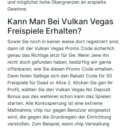
und möglichst hohe Obergrenzen an erspielte
Gewinne.
Kann Man Bei Vulkan Vegas
Freispiele Erhalten?
Sowie Sie noch in keiner weise dort registriert sind,
dann ist der Vulkan Vegas Promo Code sicherlich
genau das Richtige jetzt für Sie. Wenn Jene ihn
nicht doch gefunden haben, bedürftig wir gerne
offenbaren, wie Sie diesen Promo Code erhalten.
Dann holen Selbige sich den Rabatt Code für 50
Freispiele für Dead or Alive 2. Klicken Sie gen Ihr
Profil, wählen Sie den Vulkan Vegas No Deposit
Bonus aus des weiteren schon kann das Spielen
starten. Alle Kontosperrung ist eine extreme
Maßnahme, chip nur gegen Benutzer eingesetzt
wird, die gegen die Grundregeln der Einrichtung
verstoßen. Zum Beispiel, wenn chip Verwaltung