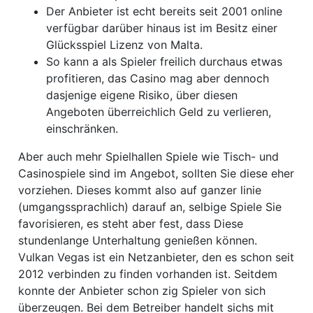
Der Anbieter ist echt bereits seit 2001 online
verfügbar darüber hinaus ist im Besitz einer
Glücksspiel Lizenz von Malta.
So kann a als Spieler freilich durchaus etwas
profitieren, das Casino mag aber dennoch
dasjenige eigene Risiko, über diesen
Angeboten überreichlich Geld zu verlieren,
einschränken.
Aber auch mehr Spielhallen Spiele wie Tisch- und
Casinospiele sind im Angebot, sollten Sie diese eher
vorziehen. Dieses kommt also auf ganzer linie
(umgangssprachlich) darauf an, selbige Spiele Sie
favorisieren, es steht aber fest, dass Diese
stundenlange Unterhaltung genießen können.
Vulkan Vegas ist ein Netzanbieter, den es schon seit
2012 verbinden zu finden vorhanden ist. Seitdem
konnte der Anbieter schon zig Spieler von sich
überzeugen. Bei dem Betreiber handelt sichs mit